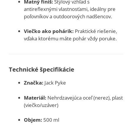
Matný finiš:
Štýlový vzhľad s
antireflexnými vlastnosťami, ideálny pre
poľovníkov a outdoorových nadšencov.
Viečko ako pohárik:
Praktické riešenie,
vďaka ktorému máte pohár vždy poruke.
Technické špecifikácie
Značka:
Jack Pyke
Materiál:
Nehrdzavejúca oceľ (nerez), plast
(viečko/uzáver)
Objem:
500 ml