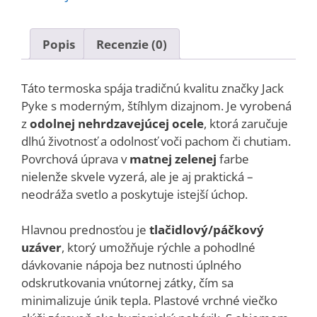
Popis
Recenzie (0)
Táto termoska spája tradičnú kvalitu značky Jack
Pyke s moderným, štíhlym dizajnom. Je vyrobená
z
odolnej nehrdzavejúcej ocele
, ktorá zaručuje
dlhú životnosť a odolnosť voči pachom či chutiam.
Povrchová úprava v
matnej zelenej
farbe
nielenže skvele vyzerá, ale je aj praktická –
neodráža svetlo a poskytuje istejší úchop.
Hlavnou prednosťou je
tlačidlový/páčkový
uzáver
, ktorý umožňuje rýchle a pohodlné
dávkovanie nápoja bez nutnosti úplného
odskrutkovania vnútornej zátky, čím sa
minimalizuje únik tepla. Plastové vrchné viečko