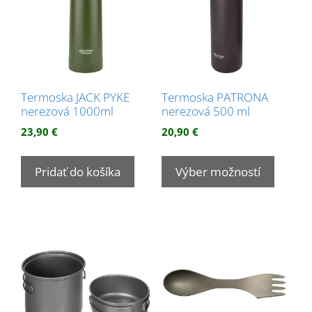
Termoska JACK PYKE
Termoska PATRONA
nerezová 1000ml
nerezová 500 ml
23,90
€
20,90
€
Tento
produk
Pridať do košíka
Výber možností
má
viacer
variant
Možnos
si
môžet
vybrať
na