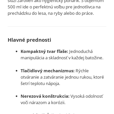
slúži zároveň ako hygienický pohárik. S objemom
500 ml ide o perfektnú voľbu pre jednotlivca na
prechádzku do lesa, na ryby alebo do práce.
Hlavné prednosti
Kompaktný tvar fľaše:
Jednoduchá
manipulácia a skladnosť v každej batožine.
Tlačidlový mechanizmus:
Rýchle
otváranie a zatváranie jednou rukou, ktoré
šetrí teplotu nápoja.
Nerezová konštrukcia:
Vysoká odolnosť
voči nárazom a korózii.