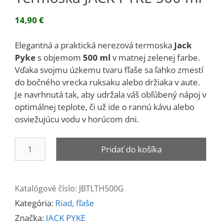
14,90
€
Elegantná a praktická nerezová termoska
Jack
Pyke
s objemom
500 ml
v matnej zelenej farbe.
Vďaka svojmu úzkemu tvaru fľaše sa ľahko zmestí
do bočného vrecka ruksaku alebo držiaka v aute.
Je navrhnutá tak, aby udržala váš obľúbený nápoj v
optimálnej teplote, či už ide o rannú kávu alebo
osviežujúcu vodu v horúcom dni.
množstvo
Pridať do košíka
Termoska
JACK
PYKE
Katalógové číslo:
JBTLTH500G
500
Kategória:
Riad, fľaše
ml
Značka:
JACK PYKE