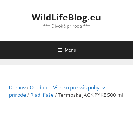
Preskočiť
na
WildLifeBlog.eu
obsah
*** Divoká príroda ***
Menu
Domov
/
Outdoor - Všetko pre váš pobyt v
prírode
/
Riad, fľaše
/ Termoska JACK PYKE 500 ml