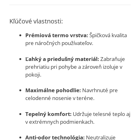
Kľúčové vlastnosti:
Prémiová termo vrstva:
Špičková kvalita
pre náročných používateľov.
Ľahký a priedušný materiál:
Zabraňuje
prehriatiu pri pohybe a zároveň izoluje v
pokoji.
Maximálne pohodlie:
Navrhnuté pre
celodenné nosenie v teréne.
Tepelný komfort:
Udržuje telesné teplo aj
v extrémnych podmienkach.
Anti-odor technológia:
Neutralizuje