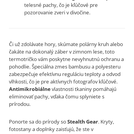
telesné pachy, čo je kľúčové pre
pozorovanie zveri v divočine.
Či už zdolávate hory, skúmate polárny kruh alebo
čakáte na dokonalý záber v zimnom lese, toto
termotričko vám poskytne nevyhnutnú ochranu a
pohodlie.
Špeciálna zmes bambusu a polyesteru
zabezpečuje efektívnu reguláciu teploty a odvod
vlhkosti, čo je pre aktívnych fotografov kľúčové.
Antimikrobiálne
vlastnosti tkaniny pomáhajú
eliminovať pachy, vďaka čomu splyniete s
prírodou.
Ponorte sa do prírody so
Stealth Gear
. Kryty,
fotostany a doplnky zaisťujú, že ste v