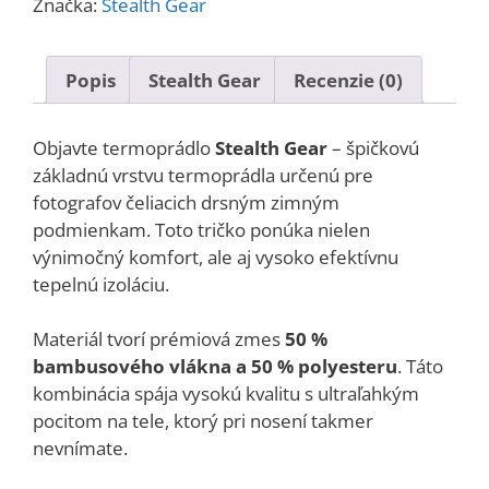
pánske
Značka:
Stealth Gear
Popis
Stealth Gear
Recenzie (0)
Objavte termoprádlo
Stealth Gear
– špičkovú
základnú vrstvu termoprádla určenú pre
fotografov čeliacich drsným zimným
podmienkam.
Toto tričko ponúka nielen
výnimočný komfort, ale aj vysoko efektívnu
tepelnú izoláciu.
Materiál tvorí prémiová zmes
50 %
bambusového vlákna a 50 % polyesteru
. Táto
kombinácia spája vysokú kvalitu s ultraľahkým
pocitom na tele, ktorý pri nosení takmer
nevnímate.