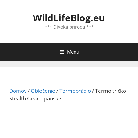
Preskočiť
na
WildLifeBlog.eu
obsah
*** Divoká príroda ***
Menu
Domov
/
Oblečenie
/
Termoprádlo
/ Termo tričko
Stealth Gear – pánske