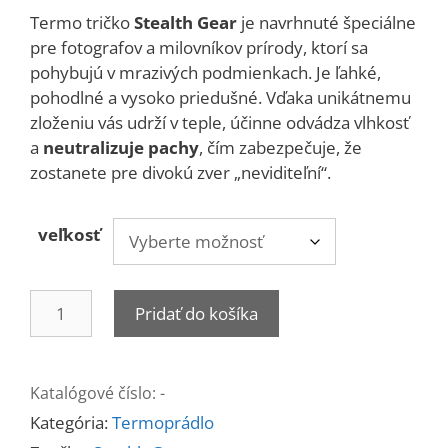
Termo tričko
Stealth Gear
je navrhnuté špeciálne
pre fotografov a milovníkov prírody, ktorí sa
pohybujú v mrazivých podmienkach. Je ľahké,
pohodlné a vysoko priedušné. Vďaka unikátnemu
zloženiu vás udrží v teple, účinne odvádza vlhkosť
a
neutralizuje pachy
, čím zabezpečuje, že
zostanete pre divokú zver „neviditeľní“.
veľkosť
množstvo
Pridať do košíka
Termo
tričko
Stealth
Katalógové číslo:
-
Gear
Kategória:
Termoprádlo
-