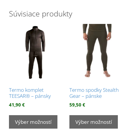
Súvisiace produkty
Termo komplet
Termo spodky Stealth
TEESAR® – pánsky
Gear – pánske
41,90
€
59,50
€
Tento
Tento
produkt
produk
Výber možností
Výber možností
má
má