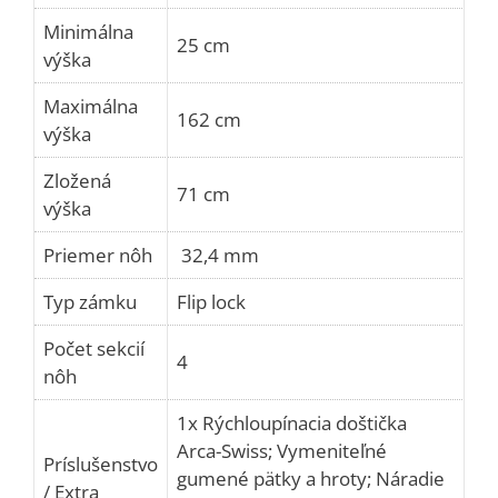
Minimálna
25 cm
výška
Maximálna
162 cm
výška
Zložená
71 cm
výška
Priemer nôh
32,4 mm
Typ zámku
Flip lock
Počet sekcií
4
nôh
1x Rýchloupínacia doštička
Arca-Swiss; Vymeniteľné
Príslušenstvo
gumené pätky a hroty; Náradie
/ Extra