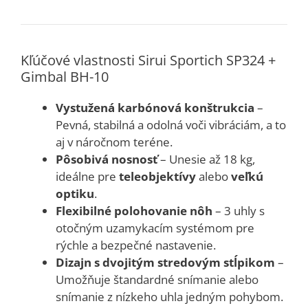
Kľúčové vlastnosti Sirui Sportich SP324 +
Gimbal BH-10
Vystužená karbónová konštrukcia
–
Pevná, stabilná a odolná voči vibráciám, a to
aj v náročnom teréne.
Pôsobivá nosnosť
– Unesie až 18 kg,
ideálne pre
teleobjektívy
alebo
veľkú
optiku
.
Flexibilné polohovanie nôh
– 3 uhly s
otočným uzamykacím systémom pre
rýchle a bezpečné nastavenie.
Dizajn s dvojitým stredovým stĺpikom
–
Umožňuje štandardné snímanie alebo
snímanie z nízkeho uhla jedným pohybom.