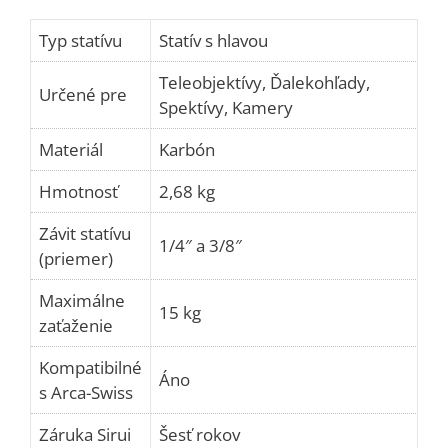
Typ statívu
Statív s hlavou
Teleobjektívy, Ďalekohľady,
Určené pre
Spektívy, Kamery
Materiál
Karbón
Hmotnosť
2,68 kg
Závit statívu
1/4″
a
3/8″
(priemer)
Maximálne
15 kg
zaťaženie
Kompatibilné
Áno
s Arca-Swiss
Záruka Sirui
Šesť rokov