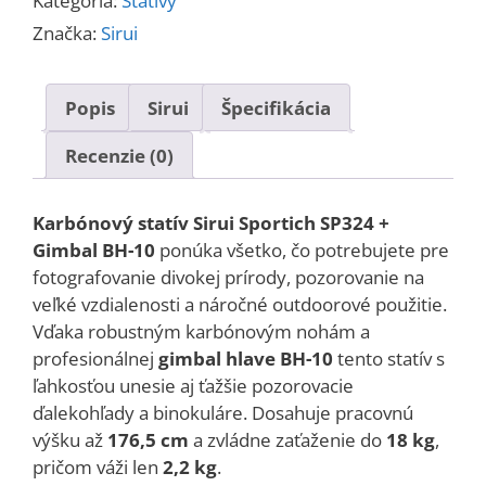
Kategória:
Statívy
+
Gimbal
Značka:
Sirui
BH-
10
Popis
Sirui
Špecifikácia
karbón
Recenzie (0)
Karbónový statív Sirui Sportich SP324 +
Gimbal BH-10
ponúka všetko, čo potrebujete pre
fotografovanie divokej prírody, pozorovanie na
veľké vzdialenosti a náročné outdoorové použitie.
Vďaka robustným karbónovým nohám a
profesionálnej
gimbal hlave BH-10
tento statív s
ľahkosťou unesie aj ťažšie pozorovacie
ďalekohľady a binokuláre. Dosahuje pracovnú
výšku až
176,5 cm
a zvládne zaťaženie do
18 kg
,
pričom váži len
2,2 kg
.