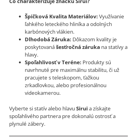
Čo charakterizuje značku Sirui?
Špičková Kvalita Materiálov:
Využívanie
ľahkého leteckého hliníka a odolných
karbónových vlákien.
Dlhodobá Záruka:
Dôkazom kvality je
poskytovaná
šesťročná záruka
na statívy a
hlavy.
Spoľahlivosť v Teréne:
Produkty sú
navrhnuté pre maximálnu stabilitu, či už
pracujete s teleskopom, ťažkou
zrkadlovkou, alebo profesionálnou
videokamerou.
Vyberte si statív alebo hlavu
Sirui
a získajte
spoľahlivého partnera pre dokonalú ostrosť a
plynulé zábery.