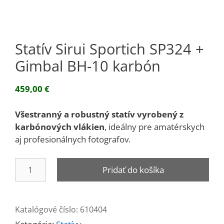
Statív Sirui Sportich SP324 +
Gimbal BH-10 karbón
459,00
€
Všestranný a robustný statív vyrobený z
karbónových vlákien
, ideálny pre amatérskych
aj profesionálnych fotografov.
množstvo
Pridať do košíka
Statív
Sirui
Sportich
Katalógové číslo:
610404
SP324