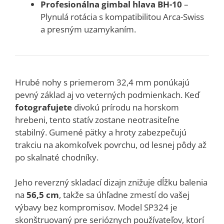
Profesionálna gimbal hlava BH-10
–
Plynulá rotácia s kompatibilitou Arca-Swiss
a presným uzamykaním.
Hrubé nohy s priemerom 32,4 mm ponúkajú
pevný základ aj vo veterných podmienkach. Keď
fotografujete
divokú prírodu na horskom
hrebeni, tento statív zostane neotrasiteľne
stabilný. Gumené pätky a hroty zabezpečujú
trakciu na akomkoľvek povrchu, od lesnej pôdy až
po skalnaté chodníky.
Jeho reverzný skladací dizajn znižuje dĺžku balenia
na
56,5 cm
, takže sa úhľadne zmestí do vašej
výbavy bez kompromisov. Model SP324 je
skonštruovaný pre serióznych používateľov, ktorí