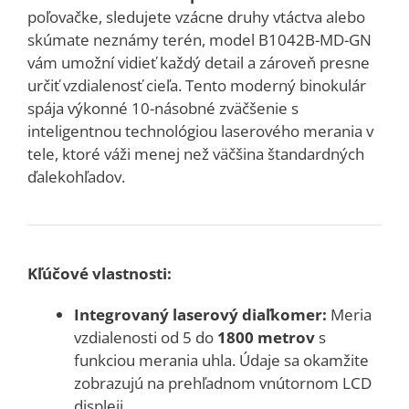
poľovačke, sledujete vzácne druhy vtáctva alebo
skúmate neznámy terén, model B1042B-MD-GN
vám umožní vidieť každý detail a zároveň presne
určiť vzdialenosť cieľa.
Tento moderný binokulár
spája výkonné 10-násobné zväčšenie s
inteligentnou technológiou laserového merania v
tele, ktoré váži menej než väčšina štandardných
ďalekohľadov.
Kľúčové vlastnosti:
Integrovaný laserový diaľkomer:
Meria
vzdialenosti od 5 do
1800 metrov
s
funkciou merania uhla.
Údaje sa okamžite
zobrazujú na prehľadnom vnútornom LCD
displeji.