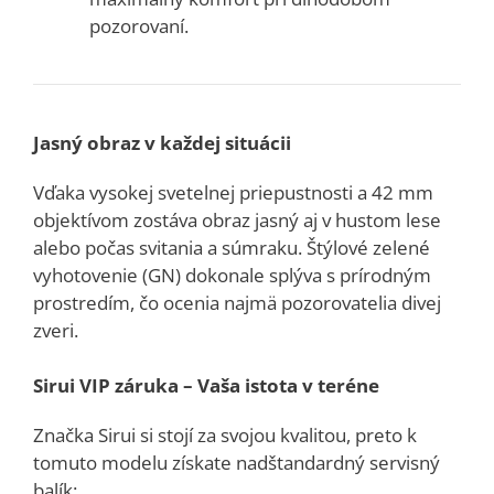
pozorovaní.
Jasný obraz v každej situácii
Vďaka vysokej svetelnej priepustnosti a 42 mm
objektívom zostáva obraz jasný aj v hustom lese
alebo počas svitania a súmraku. Štýlové zelené
vyhotovenie (GN) dokonale splýva s prírodným
prostredím, čo ocenia najmä pozorovatelia divej
zveri.
Sirui VIP záruka – Vaša istota v teréne
Značka Sirui si stojí za svojou kvalitou, preto k
tomuto modelu získate nadštandardný servisný
balík: