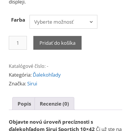
displeji.
Farba
množstvo
Pridať do košíka
Sirui
Sportich
10x42
Katalógové číslo:
-
s
Kategória:
Ďalekohľady
laserovým
diaľkomerom
Značka:
Sirui
Popis
Recenzie (0)
Objavte novú úroveň precíznosti s
ďalekohľadom Sirui Sportich 10×42
Či už ste na