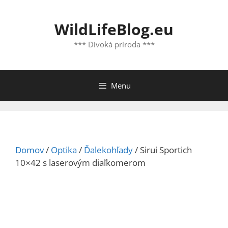
Preskočiť
na
WildLifeBlog.eu
obsah
*** Divoká príroda ***
Menu
Domov
/
Optika
/
Ďalekohľady
/ Sirui Sportich
10×42 s laserovým diaľkomerom