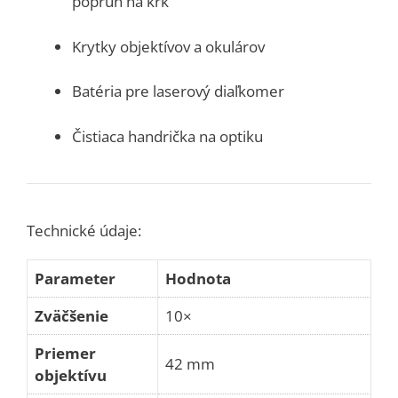
popruh na krk
Krytky objektívov a okulárov
Batéria pre laserový diaľkomer
Čistiaca handrička na optiku
Technické údaje:
Parameter
Hodnota
Zväčšenie
10×
Priemer
42 mm
objektívu