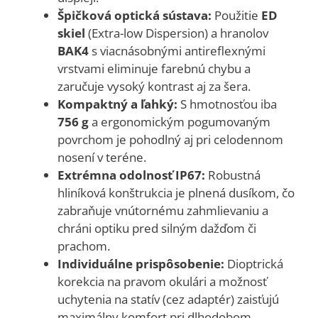
Špičková optická sústava:
Použitie
ED
skiel
(Extra-low Dispersion) a hranolov
BAK4
s viacnásobnými antireflexnými
vrstvami eliminuje farebnú chybu a
zaručuje vysoký kontrast aj za šera.
Kompaktný a ľahký:
S hmotnosťou iba
756 g
a ergonomickým pogumovaným
povrchom je pohodlný aj pri celodennom
nosení v teréne.
Extrémna odolnosť IP67:
Robustná
hliníková konštrukcia je plnená dusíkom, čo
zabraňuje vnútornému zahmlievaniu a
chráni optiku pred silným dažďom či
prachom.
Individuálne prispôsobenie:
Dioptrická
korekcia na pravom okulári a možnosť
uchytenia na statív (cez adaptér) zaisťujú
maximálny komfort pri dlhodobom