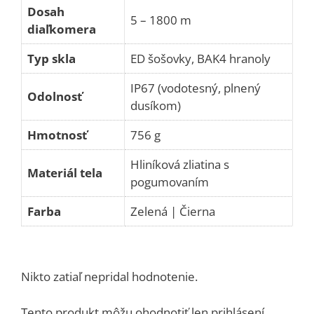
Dosah
5 – 1800 m
diaľkomera
Typ skla
ED šošovky, BAK4 hranoly
IP67 (vodotesný, plnený
Odolnosť
dusíkom)
Hmotnosť
756 g
Hliníková zliatina s
Materiál tela
pogumovaním
Farba
Zelená | Čierna
Nikto zatiaľ nepridal hodnotenie.
Tento produkt môžu ohodnotiť len prihlásení