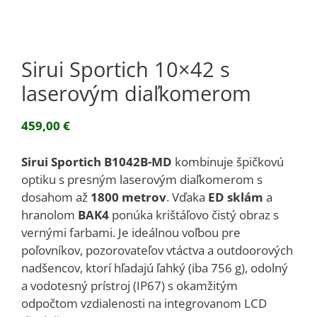
Sirui Sportich 10×42 s
laserovým diaľkomerom
459,00
€
Sirui Sportich B1042B-MD
kombinuje špičkovú
optiku s presným laserovým diaľkomerom s
dosahom až
1800 metrov
.
Vďaka
ED sklám
a
hranolom
BAK4
ponúka krištáľovo čistý obraz s
vernými farbami.
Je ideálnou voľbou pre
poľovníkov, pozorovateľov vtáctva a outdoorových
nadšencov, ktorí hľadajú ľahký (iba 756 g), odolný
a vodotesný prístroj (IP67) s okamžitým
odpočtom vzdialenosti na integrovanom LCD