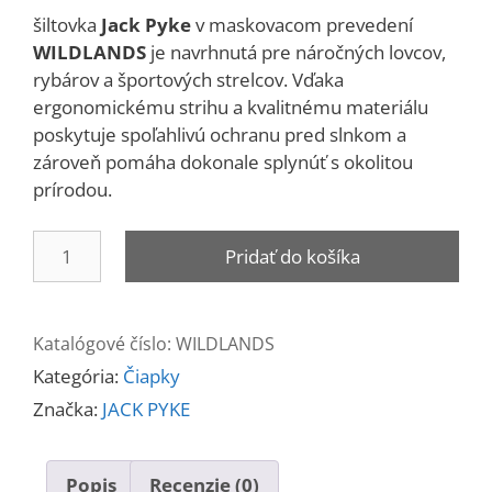
šiltovka
Jack Pyke
v maskovacom prevedení
WILDLANDS
je navrhnutá pre náročných lovcov,
rybárov a športových strelcov. Vďaka
ergonomickému strihu a kvalitnému materiálu
poskytuje spoľahlivú ochranu pred slnkom a
zároveň pomáha dokonale splynúť s okolitou
prírodou.
množstvo
Pridať do košíka
Šiltovka
JACK
PYKE
Katalógové číslo:
WILDLANDS
WILDLANDS
Kategória:
Čiapky
Značka:
JACK PYKE
Popis
Recenzie (0)