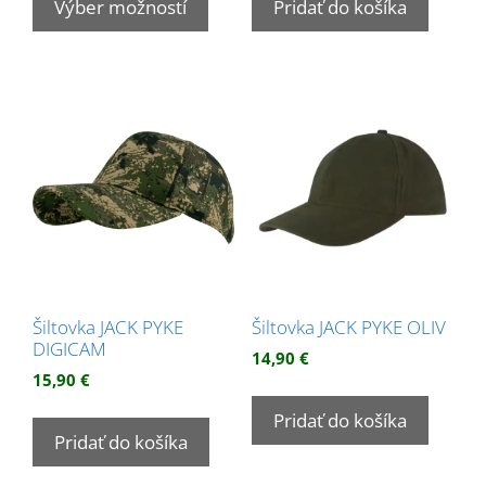
produkt
Výber možností
Pridať do košíka
má
viacero
variantov.
Možnosti
si
môžete
vybrať
na
stránke
produktu.
Šiltovka JACK PYKE
Šiltovka JACK PYKE OLIV
DIGICAM
14,90
€
15,90
€
Pridať do košíka
Pridať do košíka