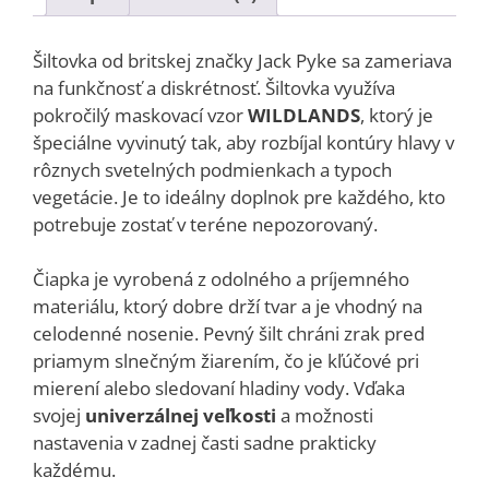
Šiltovka od britskej značky Jack Pyke sa zameriava
na funkčnosť a diskrétnosť. Šiltovka využíva
pokročilý maskovací vzor
WILDLANDS
, ktorý je
špeciálne vyvinutý tak, aby rozbíjal kontúry hlavy v
rôznych svetelných podmienkach a typoch
vegetácie. Je to ideálny doplnok pre každého, kto
potrebuje zostať v teréne nepozorovaný.
Čiapka je vyrobená z odolného a príjemného
materiálu, ktorý dobre drží tvar a je vhodný na
celodenné nosenie. Pevný šilt chráni zrak pred
priamym slnečným žiarením, čo je kľúčové pri
mierení alebo sledovaní hladiny vody. Vďaka
svojej
univerzálnej veľkosti
a možnosti
nastavenia v zadnej časti sadne prakticky
každému.