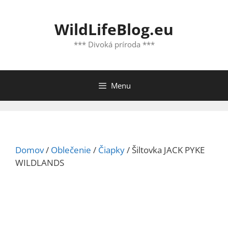
Preskočiť
na
WildLifeBlog.eu
obsah
*** Divoká príroda ***
Menu
Domov
/
Oblečenie
/
Čiapky
/ Šiltovka JACK PYKE
WILDLANDS