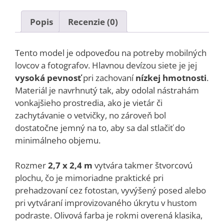
Popis
Recenzie (0)
Tento model je odpoveďou na potreby mobilných
lovcov a fotografov. Hlavnou devízou siete je jej
vysoká pevnosť
pri zachovaní
nízkej hmotnosti
.
Materiál je navrhnutý tak, aby odolal nástrahám
vonkajšieho prostredia, ako je vietár či
zachytávanie o vetvičky, no zároveň bol
dostatočne jemný na to, aby sa dal stlačiť do
minimálneho objemu.
Rozmer
2,7 x 2,4 m
vytvára takmer štvorcovú
plochu, čo je mimoriadne praktické pri
prehadzovaní cez fotostan, vyvýšený posed alebo
pri vytváraní improvizovaného úkrytu v hustom
podraste. Olivová farba je rokmi overená klasika,