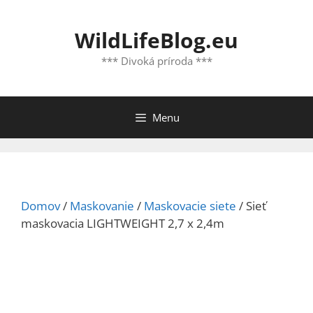
Preskočiť
na
WildLifeBlog.eu
obsah
*** Divoká príroda ***
Menu
Domov
/
Maskovanie
/
Maskovacie siete
/ Sieť
maskovacia LIGHTWEIGHT 2,7 x 2,4m