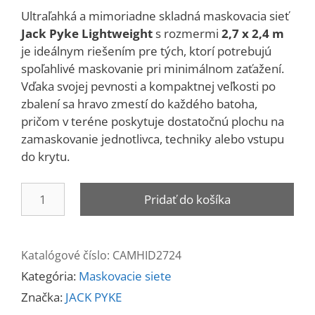
Ultraľahká a mimoriadne skladná maskovacia sieť
Jack Pyke Lightweight
s rozmermi
2,7 x 2,4 m
je ideálnym riešením pre tých, ktorí potrebujú
spoľahlivé maskovanie pri minimálnom zaťažení.
Vďaka svojej pevnosti a kompaktnej veľkosti po
zbalení sa hravo zmestí do každého batoha,
pričom v teréne poskytuje dostatočnú plochu na
zamaskovanie jednotlivca, techniky alebo vstupu
do krytu.
množstvo
Pridať do košíka
Sieť
maskovacia
LIGHTWEIGHT
Katalógové číslo:
CAMHID2724
2,7
Kategória:
Maskovacie siete
x
2,4m
Značka:
JACK PYKE