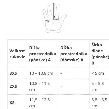
Šírka
Dĺžka
Dĺžka
Veľkosť
dlane
prostredníka
prostredníka
rukavíc
(pánske
(pánske) A
(dámske) A
B
3XS
10 – 10,8 cm
–
< 5 cm
10,8 – 11,5
5 – 5,8
2XS
–
cm
cm
11,5 – 12,3
5,8 – 6,5
XS
–
cm
cm