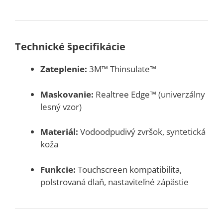
Technické špecifikácie
Zateplenie:
3M™ Thinsulate™
Maskovanie:
Realtree Edge™ (univerzálny
lesný vzor)
Materiál:
Vodoodpudivý zvršok, syntetická
koža
Funkcie:
Touchscreen kompatibilita,
polstrovaná dlaň, nastaviteľné zápästie