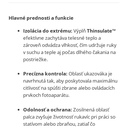
Hlavné prednosti a funkcie
Izolácia do extrému:
Výplň
Thinsulate™
efektívne zachytáva telesné teplo a
zároveň odvádza vlhkosť, čím udržuje ruky
v suchu a teple aj počas dlhého čakania na
postriežke.
Precízna kontrola:
Oblasť ukazováka je
navrhnutá tak, aby poskytovala maximálnu
citlivosť na spúšti zbrane alebo ovládacích
prvkoch fotoaparátu.
Odolnosť a ochrana:
Zosilnená oblasť
palca zvyšuje životnosť rukavíc pri práci so
statívom alebo zbraňou, zatiaľ čo