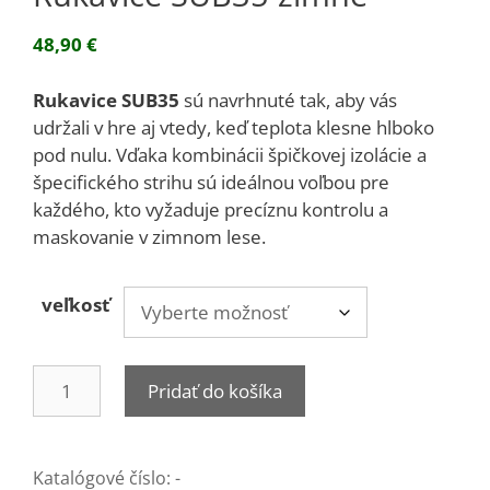
48,90
€
Rukavice SUB35
sú navrhnuté tak, aby vás
udržali v hre aj vtedy, keď teplota klesne hlboko
pod nulu. Vďaka kombinácii špičkovej izolácie a
špecifického strihu sú ideálnou voľbou pre
každého, kto vyžaduje precíznu kontrolu a
maskovanie v zimnom lese.
veľkosť
množstvo
Pridať do košíka
Rukavice
SUB35
zimné
Katalógové číslo:
-