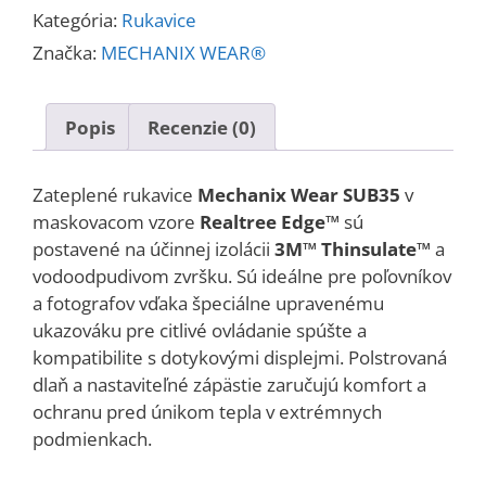
Kategória:
Rukavice
Značka:
MECHANIX WEAR®
Popis
Recenzie (0)
Zateplené rukavice
Mechanix Wear SUB35
v
maskovacom vzore
Realtree Edge™
sú
postavené na účinnej izolácii
3M™ Thinsulate™
a
vodoodpudivom zvršku. Sú ideálne pre poľovníkov
a fotografov vďaka špeciálne upravenému
ukazováku pre citlivé ovládanie spúšte a
kompatibilite s dotykovými displejmi. Polstrovaná
dlaň a nastaviteľné zápästie zaručujú komfort a
ochranu pred únikom tepla v extrémnych
podmienkach.