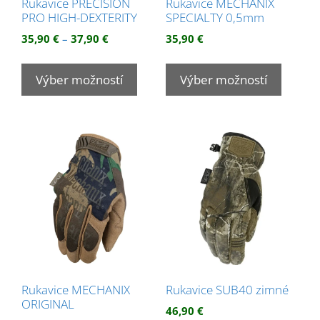
Rukavice PRECISION
Rukavice MECHANIX
PRO HIGH-DEXTERITY
SPECIALTY 0,5mm
Price
35,90
€
–
37,90
€
35,90
€
range:
Tento
Tento
35,90 €
produkt
produk
Výber možností
Výber možností
through
má
má
37,90 €
viacero
viacer
variantov.
variant
Možnosti
Možnos
si
si
môžete
môžet
vybrať
vybrať
na
na
stránke
stránk
produktu.
produk
Rukavice MECHANIX
Rukavice SUB40 zimné
ORIGINAL
46,90
€