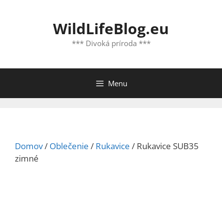
Preskočiť
na
WildLifeBlog.eu
obsah
*** Divoká príroda ***
Menu
Domov
/
Oblečenie
/
Rukavice
/ Rukavice SUB35
zimné