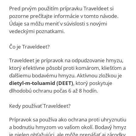
Pred prvým použitím prípravku Traveldeet si
pozorne prečítajte informácie v tomto návode.
Údaje sa môžu meniť v súvislosti s novými
vedeckými poznatkami.
Čo je Traveldeet?
Traveldeet je prípravok na odpudzovanie hmyzu,
ktorý efektívne pôsobí proti komárom, kliešťom a
ďalšiemu bodavému hmyzu. Aktívnou zložkou je
dietyl-m-toluamid (DEET)
, ktorý poskytuje
dlhodobú ochranu počas 6 až 8 hodín.
Kedy používať Traveldeet?
Prípravok sa používa ako ochrana proti uhryznutiu
a bodnutiu hmyzom vo vašom okolí. Bodavý hmyz
je nielen obťažujúci, ale môže prenášať aj zárodky