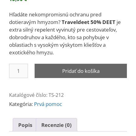
Hľadáte nekompromisnú ochranu pred
dotieravým hmyzom?
Traveldeet 50% DEET
je
extra silný repelent vyvinutý pre cestovateľov,
dobrodruhov a každého, kto sa pohybuje v
oblastiach s vysokým výskytom kliešťov a
exotického hmyzu.
množstvo
Pridať do košíka
Repelent
proti
hmyzu
Katalógové číslo:
TS-212
50%
Kategória:
Prvá pomoc
DEET
Popis
Recenzie (0)