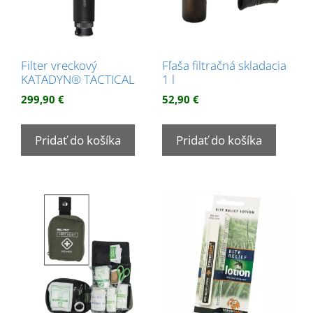
Filter vreckový
Fľaša filtračná skladacia
KATADYN® TACTICAL
1 l
299,90
€
52,90
€
Pridať do košíka
Pridať do košíka