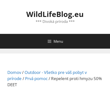
Preskočiť
na
WildLifeBlog.eu
obsah
*** Divoká príroda ***
Menu
Domov
/
Outdoor - Všetko pre váš pobyt v
prírode
/
Prvá pomoc
/ Repelent proti hmyzu 50%
DEET