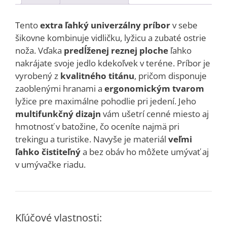
Tento
extra ľahký univerzálny príbor
v sebe
šikovne kombinuje vidličku, lyžicu a zubaté ostrie
noža. Vďaka
predĺženej reznej ploche
ľahko
nakrájate svoje jedlo kdekoľvek v teréne. Príbor je
vyrobený z
kvalitného titánu
, pričom disponuje
zaoblenými hranami a
ergonomickým tvarom
lyžice pre maximálne pohodlie pri jedení. Jeho
multifunkčný dizajn
vám ušetrí cenné miesto aj
hmotnosť v batožine, čo oceníte najmä pri
trekingu a turistike. Navyše je materiál
veľmi
ľahko čistiteľný
a bez obáv ho môžete umývať aj
v umývačke riadu.
Kľúčové vlastnosti: