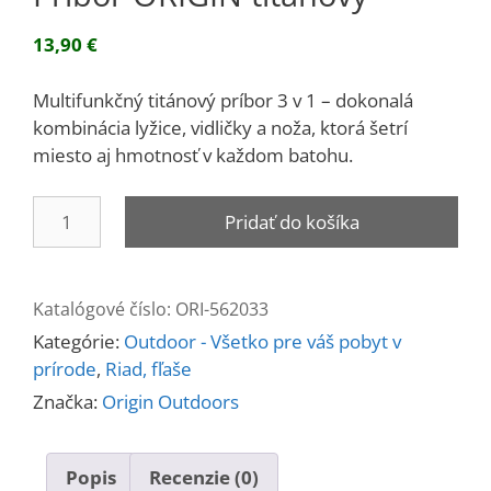
13,90
€
Multifunkčný titánový príbor 3 v 1 – dokonalá
kombinácia lyžice, vidličky a noža, ktorá šetrí
miesto aj hmotnosť v každom batohu.
množstvo
Pridať do košíka
Príbor
ORIGIN
titánový
Katalógové číslo:
ORI-562033
Kategórie:
Outdoor - Všetko pre váš pobyt v
prírode
,
Riad, fľaše
Značka:
Origin Outdoors
Popis
Recenzie (0)