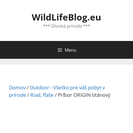
Preskočiť
na
WildLifeBlog.eu
obsah
*** Divoká príroda ***
Menu
Domov
/
Outdoor - Všetko pre váš pobyt v
prírode
/
Riad, fľaše
/ Príbor ORIGIN titánový