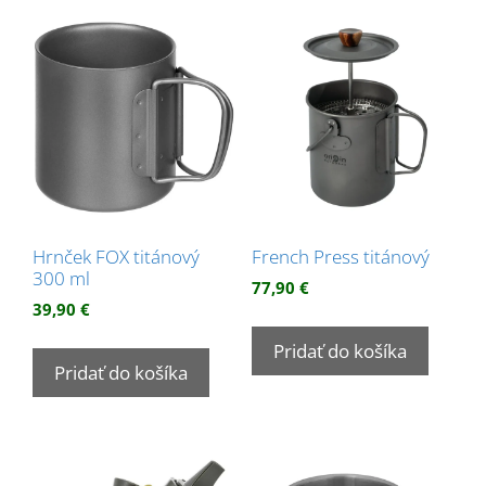
Hrnček FOX titánový
French Press titánový
300 ml
77,90
€
39,90
€
Pridať do košíka
Pridať do košíka