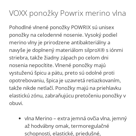
VOXX ponožky Powrix merino vlna
Pohodlné vlnené ponožky POWRIX sú unisex
ponožky na celodenné nosenie. Vysoký podiel
merino vlny je prirodzene antibakteriálny a
navyše je doplnený materiálom silproX® s iónmi
striebra, takže žiadny zápach po celom dni
nosenia nepocítite. Vlnené ponožky majú
vystuženú špicu a pätu, preto sú odolné proti
opotrebovaniu, špica je uzavretá retiazkovaním,
takže nikde netlačí. Ponožky majú na priehlavku
elastickú zónu, zabraňujúcu pretočeniu ponožky v
obuvi.
vlna Merino – extra jemná ovčia vlna, jemný
až hodvábny omak, termoregulačné
schopnosti, elastické, priedušné,