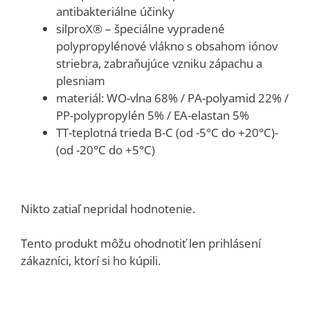
antibakteriálne účinky
silproX® – špeciálne vypradené
polypropylénové vlákno s obsahom iónov
striebra, zabraňujúce vzniku zápachu a
plesniam
materiál: WO-vlna 68% / PA-polyamid 22% /
PP-polypropylén 5% / EA-elastan 5%
TT-teplotná trieda B-C (od -5°C do +20°C)-
(od -20°C do +5°C)
Nikto zatiaľ nepridal hodnotenie.
Tento produkt môžu ohodnotiť len prihlásení
zákazníci, ktorí si ho kúpili.