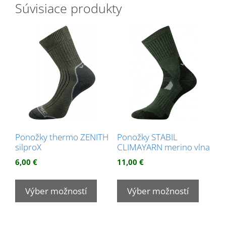
Súvisiace produkty
Ponožky thermo ZENITH
Ponožky STABIL
silproX
CLIMAYARN merino vlna
6,00
€
11,00
€
Tento
Tento
produkt
produk
Výber možností
Výber možností
má
má
viacero
viacer