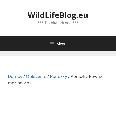
Preskočiť
na
WildLifeBlog.eu
obsah
*** Divoká príroda ***
Menu
Domov
/
Oblečenie
/
Ponožky
/ Ponožky Powrix
merino vlna