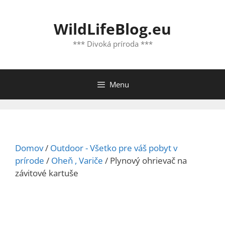
Preskočiť
na
WildLifeBlog.eu
obsah
*** Divoká príroda ***
Menu
Domov
/
Outdoor - Všetko pre váš pobyt v
prírode
/
Oheň , Variče
/ Plynový ohrievač na
závitové kartuše