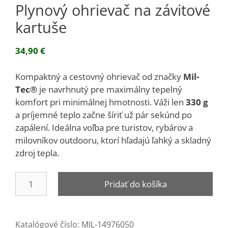
Plynový ohrievač na závitové
kartuše
34,90
€
Kompaktný a cestovný ohrievač od značky
Mil-
Tec®
je navrhnutý pre maximálny tepelný
komfort pri minimálnej hmotnosti. Váži len
330 g
a príjemné teplo začne šíriť už pár sekúnd po
zapálení. Ideálna voľba pre turistov, rybárov a
milovníkov outdooru, ktorí hľadajú ľahký a skladný
zdroj tepla.
množstvo
Pridať do košíka
Plynový
ohrievač
na
Katalógové číslo:
MIL-14976050