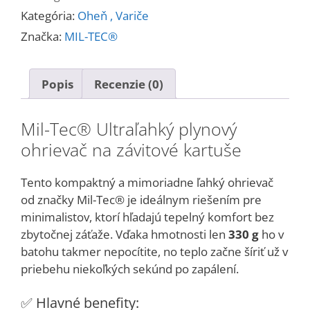
závitové
Kategória:
Oheň , Variče
kartuše
Značka:
MIL-TEC®
Popis
Recenzie (0)
Mil-Tec® Ultraľahký plynový
ohrievač na závitové kartuše
Tento kompaktný a mimoriadne ľahký ohrievač
od značky Mil-Tec® je ideálnym riešením pre
minimalistov, ktorí hľadajú tepelný komfort bez
zbytočnej záťaže. Vďaka hmotnosti len
330 g
ho v
batohu takmer nepocítite, no teplo začne šíriť už v
priebehu niekoľkých sekúnd po zapálení.
✅ Hlavné benefity: