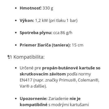
Hmotnosť:
330 g
Výkon:
1,2 kW (pri tlaku 1 bar)
Spotreba plynu:
cca 86 g/h
Priemer žiariča (taniera):
15 cm
🔌 Kompatibilita:
Určené pre
propán-butánové kartuše so
skrutkovacím závitom
podľa normy
EN417 (napr. značky Primus®, Coleman®,
Var® a ďalšie).
Upozornenie:
Zariadenie
nie je
kompatibilné
s modrými kartušami