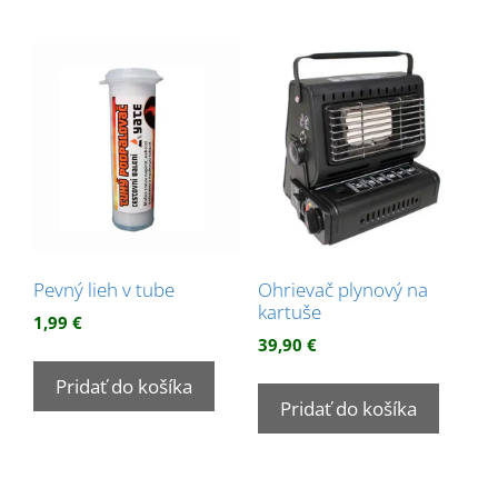
Pevný lieh v tube
Ohrievač plynový na
kartuše
1,99
€
39,90
€
Pridať do košíka
Pridať do košíka