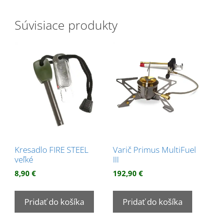
Súvisiace produkty
Kresadlo FIRE STEEL
Varič Primus MultiFuel
veľké
III
8,90
€
192,90
€
Pridať do košíka
Pridať do košíka