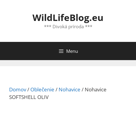
Preskočiť
na
WildLifeBlog.eu
obsah
*** Divoká príroda ***
Menu
Domov
/
Oblečenie
/
Nohavice
/ Nohavice
SOFTSHELL OLIV