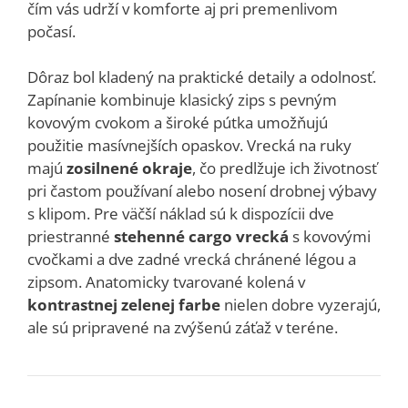
čím vás udrží v komforte aj pri premenlivom
počasí.
Dôraz bol kladený na praktické detaily a odolnosť.
Zapínanie kombinuje klasický zips s pevným
kovovým cvokom a široké pútka umožňujú
použitie masívnejších opaskov. Vrecká na ruky
majú
zosilnené okraje
, čo predlžuje ich životnosť
pri častom používaní alebo nosení drobnej výbavy
s klipom. Pre väčší náklad sú k dispozícii dve
priestranné
stehenné cargo vrecká
s kovovými
cvočkami a dve zadné vrecká chránené légou a
zipsom. Anatomicky tvarované kolená v
kontrastnej zelenej farbe
nielen dobre vyzerajú,
ale sú pripravené na zvýšenú záťaž v teréne.