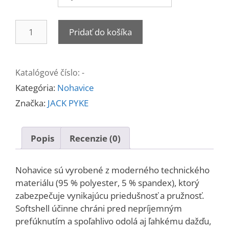
množstvo
Pridať do košíka
Nohavice
SOFTSHELL
OLIV
Katalógové číslo:
-
Kategória:
Nohavice
Značka:
JACK PYKE
Popis
Recenzie (0)
Nohavice sú vyrobené z moderného technického
materiálu (95 % polyester, 5 % spandex), ktorý
zabezpečuje vynikajúcu priedušnosť a pružnosť.
Softshell účinne chráni pred nepríjemným
prefúknutím a spoľahlivo odolá aj ľahkému dažďu,