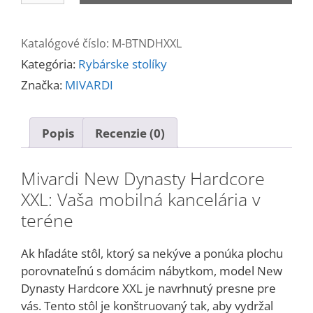
Dynasty
Hardcore
Katalógové číslo:
M-BTNDHXXL
XXL
Kategória:
Rybárske stolíky
Značka:
MIVARDI
Popis
Recenzie (0)
Mivardi New Dynasty Hardcore
XXL: Vaša mobilná kancelária v
teréne
Ak hľadáte stôl, ktorý sa nekýve a ponúka plochu
porovnateľnú s domácim nábytkom, model New
Dynasty Hardcore XXL je navrhnutý presne pre
vás. Tento stôl je konštruovaný tak, aby vydržal