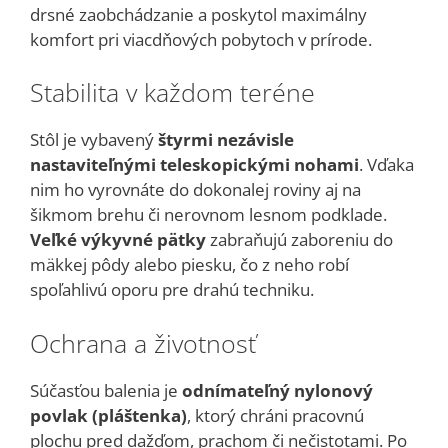
drsné zaobchádzanie a poskytol maximálny
komfort pri viacdňových pobytoch v prírode.
Stabilita v každom teréne
Stôl je vybavený
štyrmi nezávisle
nastaviteľnými teleskopickými nohami
. Vďaka
nim ho vyrovnáte do dokonalej roviny aj na
šikmom brehu či nerovnom lesnom podklade.
Veľké výkyvné pätky
zabraňujú zaboreniu do
mäkkej pôdy alebo piesku, čo z neho robí
spoľahlivú oporu pre drahú techniku.
Ochrana a životnosť
Súčasťou balenia je
odnímateľný nylonový
povlak (pláštenka)
, ktorý chráni pracovnú
plochu pred dažďom, prachom či nečistotami. Po