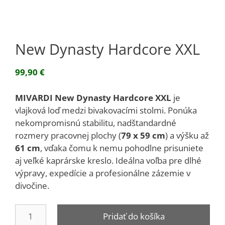
New Dynasty Hardcore XXL
99,90
€
MIVARDI New Dynasty Hardcore XXL
je
vlajková loď medzi bivakovacími stolmi. Ponúka
nekompromisnú stabilitu, nadštandardné
rozmery pracovnej plochy (
79 x 59 cm
) a výšku až
61 cm
, vďaka čomu k nemu pohodlne prisuniete
aj veľké kaprárske kreslo. Ideálna voľba pre dlhé
výpravy, expedície a profesionálne zázemie v
divočine.
množstvo
Pridať do košíka
New