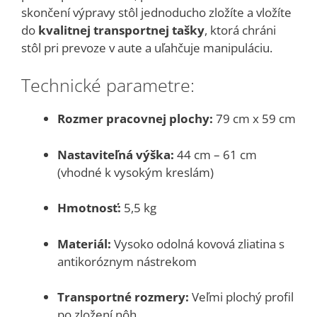
skončení výpravy stôl jednoducho zložíte a vložíte
do
kvalitnej transportnej tašky
, ktorá chráni
stôl pri prevoze v aute a uľahčuje manipuláciu.
Technické parametre:
Rozmer pracovnej plochy:
79 cm x 59 cm
Nastaviteľná výška:
44 cm – 61 cm
(vhodné k vysokým kreslám)
Hmotnosť:
5,5 kg
Materiál:
Vysoko odolná kovová zliatina s
antikoróznym nástrekom
Transportné rozmery:
Veľmi plochý profil
po zložení nôh