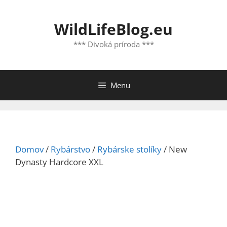
Preskočiť
na
WildLifeBlog.eu
obsah
*** Divoká príroda ***
Menu
Domov
/
Rybárstvo
/
Rybárske stolíky
/ New
Dynasty Hardcore XXL