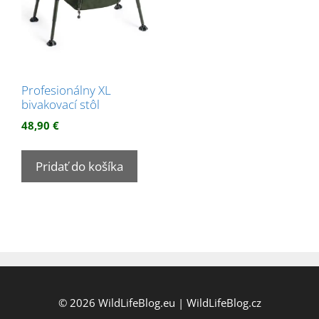
Profesionálny XL
bivakovací stôl
48,90
€
Pridať do košíka
© 2026
WildLifeBlog.eu
|
WildLifeBlog.cz