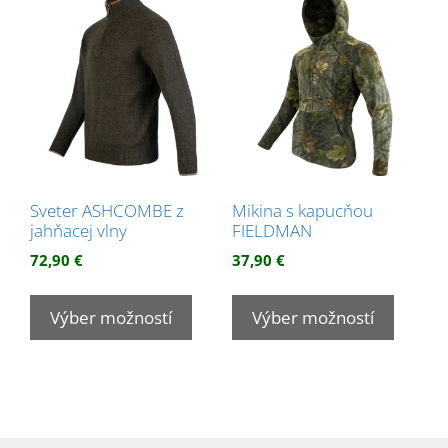
Možnos
si
si
môžete
môžet
vybrať
vybrať
na
na
stránke
stránk
produktu.
produk
Sveter ASHCOMBE z
Mikina s kapucňou
jahňacej vlny
FIELDMAN
72,90
€
37,90
€
Tento
Tento
produkt
produk
Výber možností
Výber možností
má
má
viacero
viacer
variantov.
variant
Možnosti
Možnos
si
si