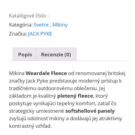
WEARDALE
FLEECE
Katalógové číslo:
-
Kategória:
Svetre , Mikiny
Značka:
JACK PYKE
Popis
Recenzie (0)
Mikina
Weardale Fleece
od renomovanej britskej
značky Jack Pyke predstavuje moderný prístup k
tradičnému outdoorovému oblečeniu. Jej
základom je kvalitný
pletený fleece
, ktorý
poskytuje vynikajúci tepelný komfort, zatiaľ čo
strategicky umiestnené
softshellové panely
zvyšujú odolnosť mikiny a dodávajú jej atraktívny
kontrastný vzhľad.