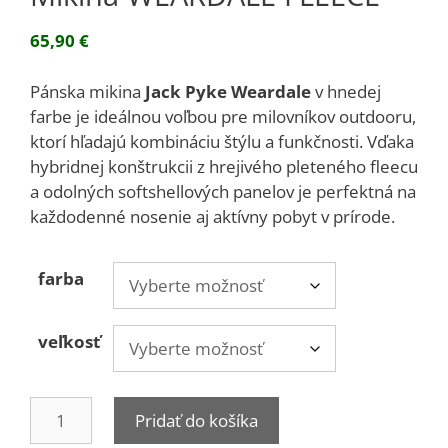
65,90
€
Pánska mikina
Jack Pyke Weardale
v hnedej
farbe je ideálnou voľbou pre milovníkov outdooru,
ktorí hľadajú kombináciu štýlu a funkčnosti. Vďaka
hybridnej konštrukcii z hrejivého pleteného fleecu
a odolných softshellových panelov je perfektná na
každodenné nosenie aj aktívny pobyt v prírode.
farba
veľkosť
množstvo
Pridať do košíka
Mikina