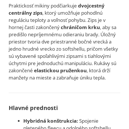
Praktickosť mikiny podčiarkuje
dvojcestný
centrálny zips
, ktorý umožňuje pohodlnú
reguláciu teploty a voľnosť pohybu. Zips je v
hornej časti zakončený
chráničom krku
, aby sa
predišlo nepríjemnému odieraniu brady. Úložný
priestor tvoria dve priestranné bočné vrecká a
jedno hrudné vrecko zo softshellu, pričom všetky
sú vybavené spoľahlivými zipsami s tiahlovými
úchytmi pre jednoduchú manipuláciu. Rukávy sú
zakončené
elastickou pruženkou
, ktorá drží
manžety na mieste a zabraňuje úniku tepla.
Hlavné prednosti
Hybridná konštrukcia:
Spojenie
pleteného fleecu a odolného softshellu.