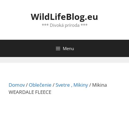
Preskočiť
na
WildLifeBlog.eu
obsah
*** Divoká príroda ***
Menu
Domov
/
Oblečenie
/
Svetre , Mikiny
/ Mikina
WEARDALE FLEECE