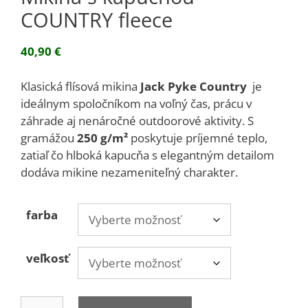
COUNTRY fleece
40,90
€
Klasická flísová mikina
Jack Pyke Country
je
ideálnym spoločníkom na voľný čas, prácu v
záhrade aj nenáročné outdoorové aktivity. S
gramážou
250 g/m²
poskytuje príjemné teplo,
zatiaľ čo hlboká kapucňa s elegantným detailom
dodáva mikine nezameniteľný charakter.
farba
veľkosť
množstvo