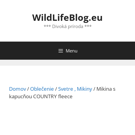
Preskočiť
na
WildLifeBlog.eu
obsah
*** Divoká príroda ***
Menu
Domov
/
Oblečenie
/
Svetre , Mikiny
/ Mikina s
kapucňou COUNTRY fleece