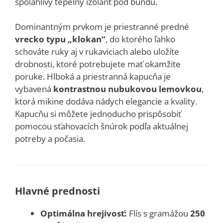
spoľahlivý tepelný izolant pod bundu.
Dominantným prvkom je priestranné predné
vrecko typu „klokan“
, do ktorého ľahko
schováte ruky aj v rukaviciach alebo uložíte
drobnosti, ktoré potrebujete mať okamžite
poruke. Hlboká a priestranná kapucňa je
vybavená
kontrastnou nubukovou lemovkou
,
ktorá mikine dodáva nádych elegancie a kvality.
Kapucňu si môžete jednoducho prispôsobiť
pomocou sťahovacích šnúrok podľa aktuálnej
potreby a počasia.
Hlavné prednosti
Optimálna hrejivosť:
Flís s gramážou
250