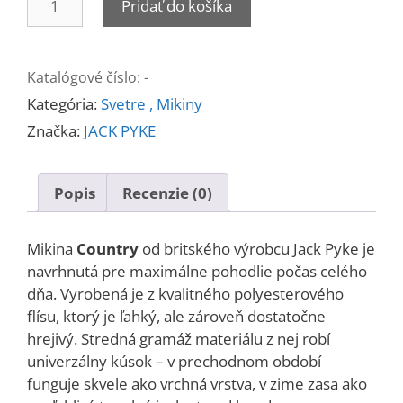
Pridať do košíka
Mikina
s
kapucňou
Katalógové číslo:
-
COUNTRY
Kategória:
Svetre , Mikiny
fleece
Značka:
JACK PYKE
Popis
Recenzie (0)
Mikina
Country
od britského výrobcu Jack Pyke je
navrhnutá pre maximálne pohodlie počas celého
dňa. Vyrobená je z kvalitného polyesterového
flísu, ktorý je ľahký, ale zároveň dostatočne
hrejivý. Stredná gramáž materiálu z nej robí
univerzálny kúsok – v prechodnom období
funguje skvele ako vrchná vrstva, v zime zasa ako