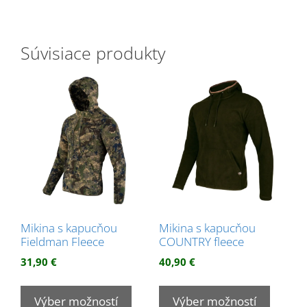
Súvisiace produkty
Mikina s kapucňou
Mikina s kapucňou
Fieldman Fleece
COUNTRY fleece
31,90
€
40,90
€
Tento
Tento
produkt
produk
Výber možností
Výber možností