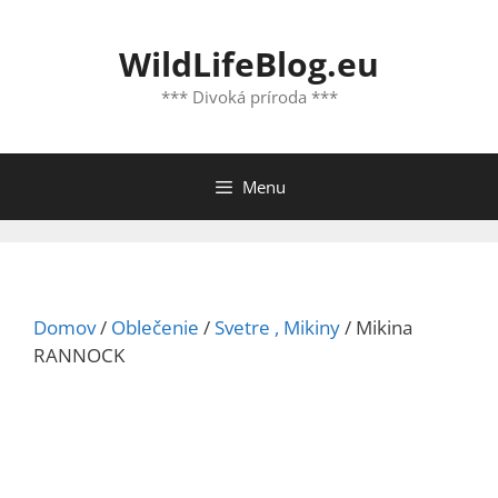
Preskočiť
na
WildLifeBlog.eu
obsah
*** Divoká príroda ***
Menu
Domov
/
Oblečenie
/
Svetre , Mikiny
/ Mikina
RANNOCK