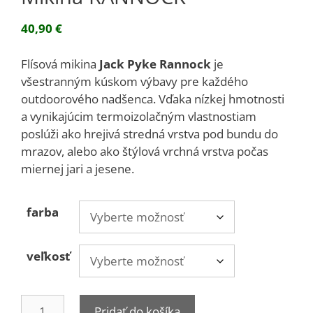
40,90
€
Flísová mikina
Jack Pyke Rannock
je
všestranným kúskom výbavy pre každého
outdoorového nadšenca. Vďaka nízkej hmotnosti
a vynikajúcim termoizolačným vlastnostiam
poslúži ako hrejivá stredná vrstva pod bundu do
mrazov, alebo ako štýlová vrchná vrstva počas
miernej jari a jesene.
farba
veľkosť
množstvo
Pridať do košíka