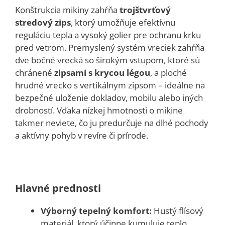
Konštrukcia mikiny zahŕňa
trojštvrťový
stredový zips
, ktorý umožňuje efektívnu
reguláciu tepla a vysoký golier pre ochranu krku
pred vetrom. Premyslený systém vreciek zahŕňa
dve bočné vrecká so širokým vstupom, ktoré sú
chránené
zipsami s krycou légou
, a ploché
hrudné vrecko s vertikálnym zipsom – ideálne na
bezpečné uloženie dokladov, mobilu alebo iných
drobností. Vďaka nízkej hmotnosti o mikine
takmer neviete, čo ju predurčuje na dlhé pochody
a aktívny pohyb v revíre či prírode.
Hlavné prednosti
Výborný tepelný komfort:
Hustý flísový
materiál, ktorý účinne kumuluje teplo.