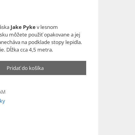
áska
Jake Pyke
v lesnom
ku môžete použiť opakovane a jej
anecháva na podklade stopy lepidla.
e. Dĺžka cca 4,5 metra.
Pridať do košíka
AM
sky