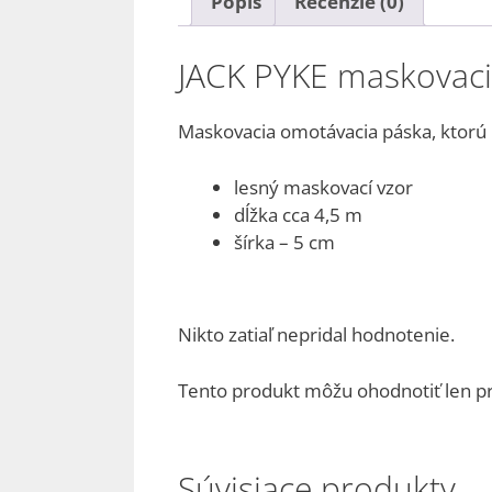
Popis
Recenzie (0)
JACK PYKE maskovac
Maskovacia omotávacia páska, ktorú 
lesný maskovací vzor
dĺžka cca 4,5 m
šírka – 5 cm
Nikto zatiaľ nepridal hodnotenie.
Tento produkt môžu ohodnotiť len prihl
Súvisiace produkty