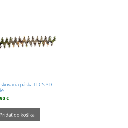
skovacia páska LLCS 3D
tie
,90
€
Pridať do košíka