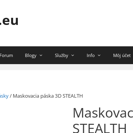
.eu
Forum
Blogy
Služby
Info
Môj účet
ásky
/ Maskovacia páska 3D STEALTH
Maskovac
STEALTH