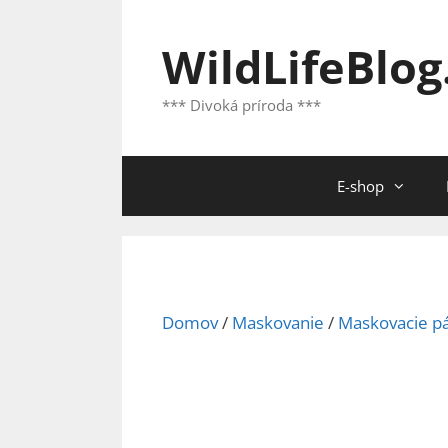
Preskočiť
na
WildLifeBlog
obsah
*** Divoká príroda ***
E-shop
Domov
/
Maskovanie
/
Maskovacie p