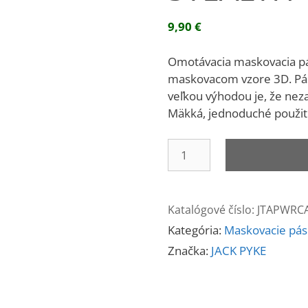
9,90
€
Omotávacia maskovacia p
maskovacom vzore 3D. Pás
veľkou výhodou je, že nez
Mäkká, jednoduché použiti
množstvo
Maskovacia
páska
3D
Katalógové číslo:
JTAPWRC
STEALTH
Kategória:
Maskovacie pá
Značka:
JACK PYKE