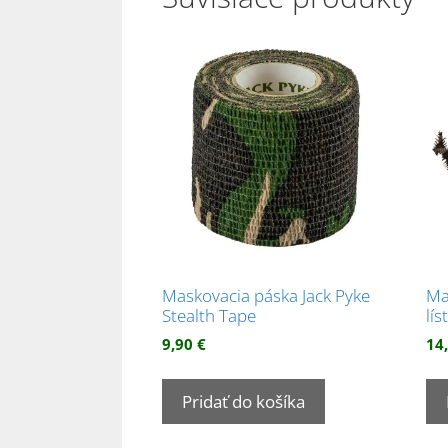
Maskovacia páska Jack Pyke
Ma
Stealth Tape
lís
9,90
€
14
Pridať do košíka