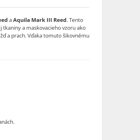
eed
a
Aquila Mark III Reed
.
Tento
j tkaniny a maskovacieho vzoru ako
žď a prach.
Vďaka tomuto šikovnému
anách.