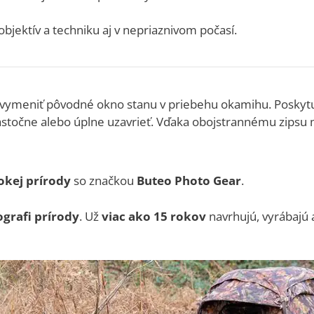
bjektív a techniku aj v nepriaznivom počasí.
e vymeniť pôvodné okno stanu v priebehu okamihu.
Poskytu
stočne alebo úplne uzavrieť.
Vďaka obojstrannému zipsu m
kej prírody
so značkou
Buteo Photo Gear
.
ografi prírody
. Už
viac ako 15 rokov
navrhujú, vyrábajú 