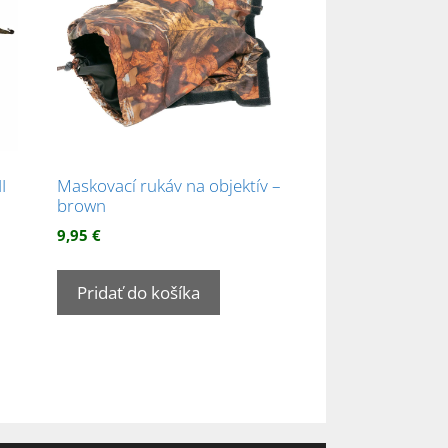
I
Maskovací rukáv na objektív –
brown
9,95
€
Pridať do košíka