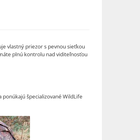
je vlastný priezor s pevnou sieťkou
áte plnú kontrolu nad viditeľnosťou
a ponúkajú špecializované WildLife