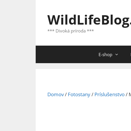
Preskočiť
na
WildLifeBlog
obsah
*** Divoká príroda ***
E-shop
Domov
/
Fotostany
/
Príslušenstvo
/ 