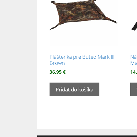
Pláštenka pre Buteo Mark III
Ná
Brown
Ma
36,95
€
14
Pridať do košíka