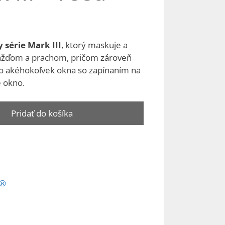
y série Mark III
, ktorý maskuje a
 dažďom a prachom, pričom zároveň
o akéhokoľvek okna so zapínaním na
é okno.
Pridať do košíka
r®