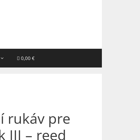
0,00 €
 rukáv pre
 III – reed