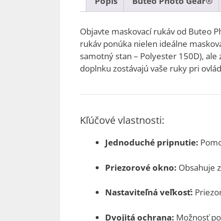
Popis
Buteo Photo Gear®
Objavte maskovací rukáv od Buteo P
rukáv ponúka nielen ideálne maskova
samotný stan – Polyester 150D), ale 
doplnku zostávajú vaše ruky pri ovlá
Kľúčové vlastnosti:
Jednoduché pripnutie:
Pomoc
Priezorové okno:
Obsahuje z
Nastaviteľná veľkosť:
Priezor
Dvojitá ochrana:
Možnosť použ