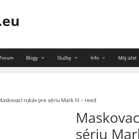
.eu
Forum
Blogy
Služby
Info
Môj účet
Maskovací rukáv pre sériu Mark III – reed
Maskovací
sériu Mark