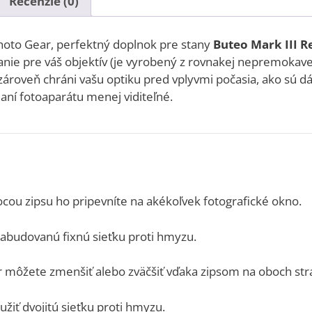
Recenzie (0)
hoto Gear, perfektný doplnok pre stany
Buteo Mark III R
nie pre váš objektív (je vyrobený z rovnakej nepremokave
zároveň chráni vašu optiku pred vplyvmi počasia, ako sú dá
daní fotoaparátu menej viditeľné.
ou zipsu ho pripevníte na akékoľvek fotografické okno.
abudovanú fixnú sieťku proti hmyzu.
 môžete zmenšiť alebo zväčšiť vďaka zipsom na oboch str
iť dvojitú sieťku proti hmyzu.