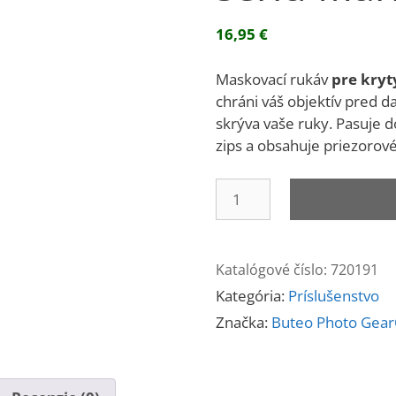
16,95
€
Maskovací rukáv
pre kryt
chráni váš objektív pred
skrýva vaše ruky.
Pasuje d
zips a obsahuje priezorov
množstvo
Maskovací
rukáv
pre
Katalógové číslo:
720191
sériu
Kategória:
Príslušenstvo
Mark
III
Značka:
Buteo Photo Gea
-
reed