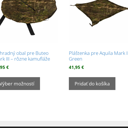
hradný obal pre Buteo
Pláštenka pre Aquila Mark II
rk III – rôzne kamufláže
Green
,95
€
41,95
€
Tento
produkt
Výber možností
Pridať do košíka
má
viacero
variantov.
Možnosti
si
môžete