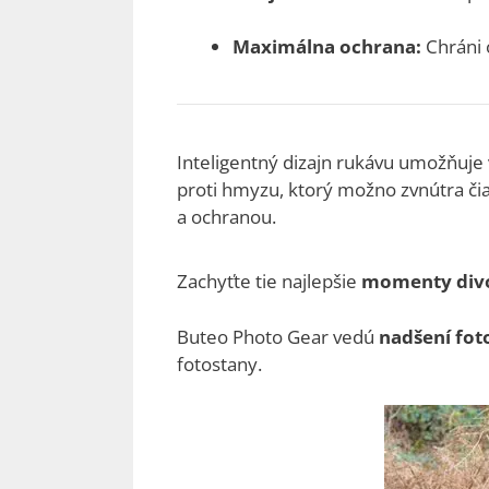
Maximálna ochrana:
Chráni o
Inteligentný dizajn rukávu umožňuj
proti hmyzu, ktorý možno zvnútra čia
a ochranou.
Zachyťte tie najlepšie
momenty divo
Buteo Photo Gear vedú
nadšení fot
fotostany.