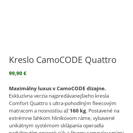
Kreslo CamoCODE Quattro
99,90
€
Maximálny luxus v CamoCODE dizajne.
Exkluzívna verzia najpredávanejšieho kresla
Comfort Quattro s ultra-pohodlným fleecovým
matracom a nosnosťou až
160 kg
. Postavené na
extrémne ľahkom hliníkovom ráme, vybavené
unikátnym systémom sklápania operadla
nadvihnutím opierok rúk a štyrmi samovýsuvnými