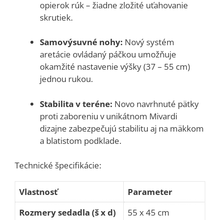
opierok rúk – žiadne zložité uťahovanie
skrutiek.
Samovýsuvné nohy:
Nový systém
aretácie ovládaný páčkou umožňuje
okamžité nastavenie výšky (37 – 55 cm)
jednou rukou.
Stabilita v teréne:
Novo navrhnuté pätky
proti zaboreniu v unikátnom Mivardi
dizajne zabezpečujú stabilitu aj na mäkkom
a blatistom podklade.
Technické špecifikácie:
Vlastnosť
Parameter
Rozmery sedadla (š x d)
55 x 45 cm