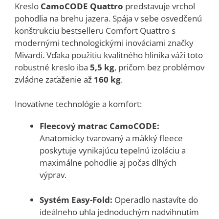
Kreslo
CamoCODE Quattro
predstavuje vrchol
pohodlia na brehu jazera. Spája v sebe osvedčenú
konštrukciu bestselleru Comfort Quattro s
modernými technologickými inováciami značky
Mivardi. Vďaka použitiu kvalitného hliníka váži toto
robustné kreslo iba
5,5 kg
, pričom bez problémov
zvládne zaťaženie až
160 kg
.
Inovatívne technológie a komfort:
Fleecový matrac CamoCODE:
Anatomicky tvarovaný a mäkký fleece
poskytuje vynikajúcu tepelnú izoláciu a
maximálne pohodlie aj počas dlhých
výprav.
Systém Easy-Fold:
Operadlo nastavíte do
ideálneho uhla jednoduchým nadvihnutím