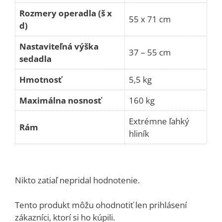
Rozmery operadla (š x
55 x 71 cm
d)
Nastaviteľná výška
37 – 55 cm
sedadla
Hmotnosť
5,5 kg
Maximálna nosnosť
160 kg
Extrémne ľahký
Rám
hliník
Nikto zatiaľ nepridal hodnotenie.
Tento produkt môžu ohodnotiť len prihlásení
zákazníci, ktorí si ho kúpili.