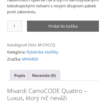
teleskopickými nohami s novým dizajnom pätiek
proti zaboreniu.
množstvo
Pridať do košíka
Kreslo
CamoCODE
Quattro
Katalógové číslo:
M-CHCCQ
Kategória:
Rybárske stoličky
Značka:
MIVARDI
Popis
Recenzie (0)
Mivardi CamoCODE Quattro –
Luxus, ktorý nič neváži