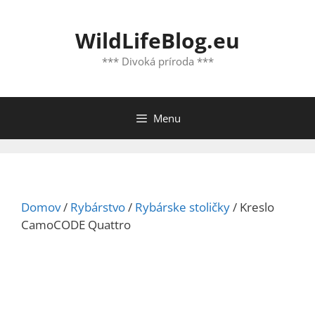
Preskočiť
na
WildLifeBlog.eu
obsah
*** Divoká príroda ***
Menu
Domov
/
Rybárstvo
/
Rybárske stoličky
/ Kreslo
CamoCODE Quattro