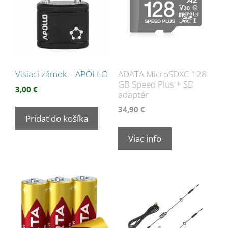
Visiaci zámok – APOLLO
ADATA MicroSDXC 128
GB Speed Plus + SD
3,00
€
adaptér
34,90
€
Pridať do košíka
Viac info