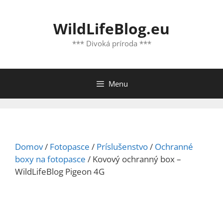
Preskočiť
na
WildLifeBlog.eu
obsah
*** Divoká príroda ***
Menu
Domov
/
Fotopasce
/
Príslušenstvo
/
Ochranné
boxy na fotopasce
/ Kovový ochranný box –
WildLifeBlog Pigeon 4G