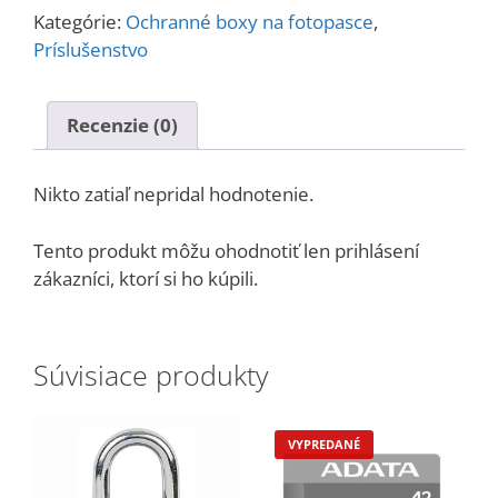
box
Kategórie:
Ochranné boxy na fotopasce
,
-
Príslušenstvo
WildLifeBlog
Pigeon
4G
Recenzie (0)
Nikto zatiaľ nepridal hodnotenie.
Tento produkt môžu ohodnotiť len prihlásení
zákazníci, ktorí si ho kúpili.
Súvisiace produkty