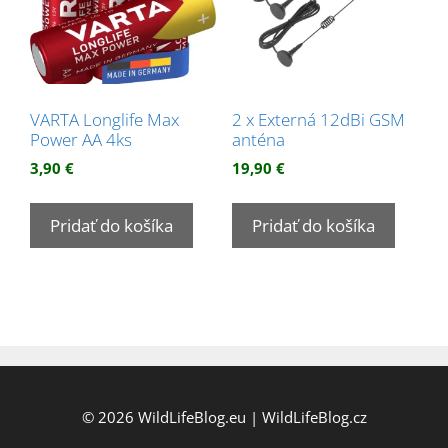
VARTA Longlife Max
2 x Externá 12dBi GSM
Power AA 4ks
anténa
3,90
€
19,90
€
Pridať do košíka
Pridať do košíka
© 2026
WildLifeBlog.eu
|
WildLifeBlog.cz