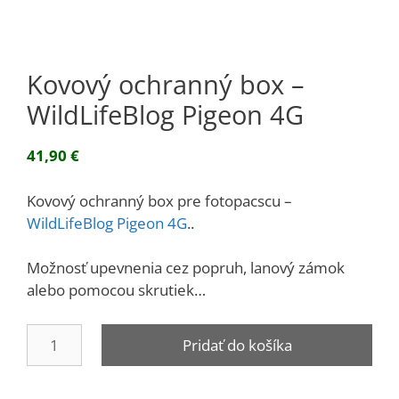
Kovový ochranný box –
WildLifeBlog Pigeon 4G
41,90
€
Kovový ochranný box pre fotopacscu –
WildLifeBlog Pigeon 4G
..
Možnosť upevnenia cez popruh, lanový zámok
alebo pomocou skrutiek…
množstvo
Pridať do košíka
Kovový
ochranný