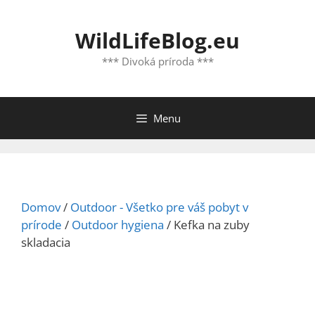
Preskočiť
na
WildLifeBlog.eu
obsah
*** Divoká príroda ***
Menu
Domov
/
Outdoor - Všetko pre váš pobyt v
prírode
/
Outdoor hygiena
/ Kefka na zuby
skladacia