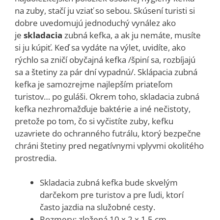
na zuby, stačí ju vziať so sebou. Skúsení turisti si
dobre uvedomujú jednoduchý vynález ako
je
skladacia
zubná kefka, a ak ju nemáte, musíte
si ju kúpiť. Keď sa vydáte na výlet, uvidíte, ako
rýchlo sa zničí obyčajná kefka /špiní sa, rozbíjajú
sa a štetiny za pár dní vypadnú/. Sklápacia zubná
kefka je samozrejme najlepším priateľom
turistov… po guláši. Okrem toho, skladacia zubná
kefka nezhromažďuje baktérie a iné nečistoty,
pretože po tom, čo si vyčistíte zuby, kefku
uzavriete do ochranného futrálu, ktorý bezpečne
chráni štetiny pred negatívnymi vplyvmi okolitého
prostredia.
Skladacia zubná kefka bude skvelým
darčekom pre turistov a pre ľudi, ktorí
často jazdia na služobné cesty.
Rozmery: zložená 10 x 2 x 1,5 cm,