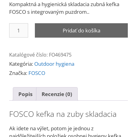
Kompaktná a hygienická skladacia zubná kefka
FOSCO s integrovaným puzdrom..
množstvo
Pridať do košíka
Kefka
na
zuby
Katalógové číslo:
FO469475
skladacia
Kategória:
Outdoor hygiena
Značka:
FOSCO
Popis
Recenzie (0)
FOSCO kefka na zuby skladacia
Ak idete na výlet, potom je jednou z
najdôležitejších položiek osobnej hygieny kefka