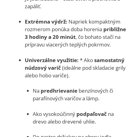
zapáliť.
Extrémna výdrž:
Napriek kompaktným
rozmerom ponúka doba horenia
približne
3 hodiny a 20 minút
, čo bohato stačí na
prípravu viacerých teplých pokrmov.
Univerzálne využitie:
* Ako
samostatný
núdzový varič
(ideálne pod skladacie grily
alebo hobo variče).
Na
predhrievanie
benzínových či
parafínových varičov a lámp.
Ako vysokoúčinný
podpaľovač
na
drevo alebo drevené uhlie.
Do gastro držiakov na ohrev jedla