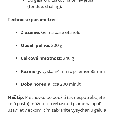
(fondue, chafing).
Technické parametre:
Zloženie:
Gél na báze etanolu
Obsah paliva:
200 g
Celková hmotnosť:
240 g
Rozmery:
výška 54 mm x priemer 85 mm
Doba horenia:
cca 200 minút
Náš tip:
Plechovku po použití (ak nespotrebujete
celú pastu) môžete po vyhasnutí plameňa opäť
uzavrieť viečkom, čím zabránite vysychaniu gélu a