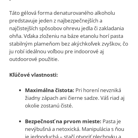
Táto gélová forma denaturovaného alkoholu
predstavuje jeden z najbezpečnejších a
najčistejších spôsobov ohrevu jedla či zakladania
ohňa. Vďaka zloženiu na báze etanolu horí pasta
stabilným plameňom bez akýchkoľvek zvyškov, čo
ju robí ideálnou voľbou pre indoorové aj
outdoorové použitie.
Kľúčové vlastnosti:
Maximálna čistota:
Pri horení nevzniká
žiadny zápach ani čierne sadze. Váš riad aj
okolie zostanú čisté.
Bezpečnosť na prvom mieste:
Pasta je
nevýbušná a netoxická. Manipulácia s ňou
je jednoduchá – stačí otvoriť plechovku a