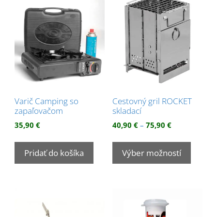
Varič Camping so
Cestovný gril ROCKET
zapaľovačom
skladací
Price
35,90
€
40,90
€
–
75,90
€
range:
Tento
40,90 €
produk
Pridať do košíka
Výber možností
through
má
75,90 €
viacer
variant
Možnos
si