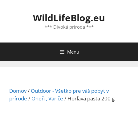
Preskočiť
na
WildLifeBlog.eu
obsah
*** Divoká príroda ***
Menu
Domov
/
Outdoor - Všetko pre váš pobyt v
prírode
/
Oheň , Variče
/ Horľavá pasta 200 g