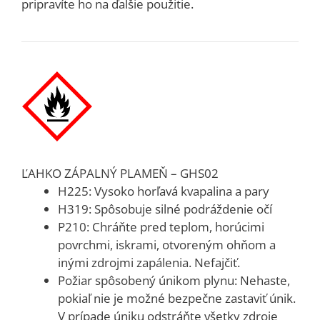
pripravíte ho na ďalšie použitie.
ĽAHKO ZÁPALNÝ PLAMEŇ – GHS02
H225: Vysoko horľavá kvapalina a pary
H319: Spôsobuje silné podráždenie očí
P210: Chráňte pred teplom, horúcimi
povrchmi, iskrami, otvoreným ohňom a
inými zdrojmi zapálenia. Nefajčiť.
Požiar spôsobený únikom plynu: Nehaste,
pokiaľ nie je možné bezpečne zastaviť únik.
V prípade úniku odstráňte všetky zdroje