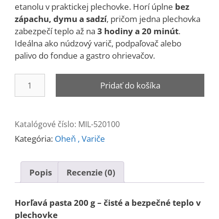
etanolu v praktickej plechovke. Horí úplne
bez
zápachu, dymu a sadzí
, pričom jedna plechovka
zabezpečí teplo až na
3 hodiny a 20 minút
.
Ideálna ako núdzový varič, podpaľovač alebo
palivo do fondue a gastro ohrievačov.
množstvo
Pridať do košíka
Horľavá
pasta
200
Katalógové číslo:
MIL-520100
g
Kategória:
Oheň , Variče
Popis
Recenzie (0)
Horľavá pasta 200 g – čisté a bezpečné teplo v
plechovke