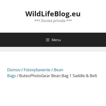
Preskočiť
na
WildLifeBlog.eu
obsah
*** Divoká príroda ***
Menu
Domov
/
Fotovybavenie
/
Bean
Bags
/ ButeoPhotoGear Bean Bag 1 Saddle & Belt