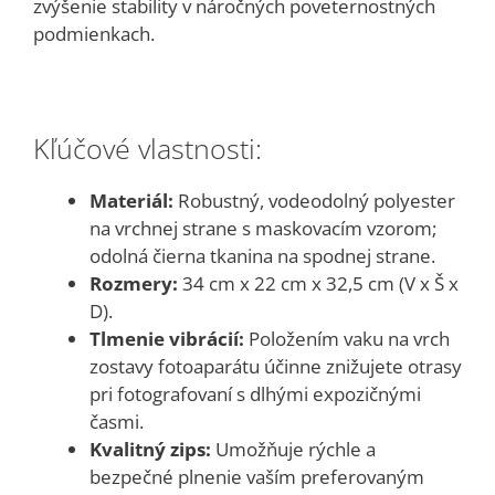
zvýšenie stability v náročných poveternostných
podmienkach.
Kľúčové vlastnosti:
Materiál:
Robustný, vodeodolný polyester
na vrchnej strane s maskovacím vzorom;
odolná čierna tkanina na spodnej strane.
Rozmery:
34 cm x 22 cm x 32,5 cm (V x Š x
D).
Tlmenie vibrácií:
Položením vaku na vrch
zostavy fotoaparátu účinne znižujete otrasy
pri fotografovaní s dlhými expozičnými
časmi.
Kvalitný zips:
Umožňuje rýchle a
bezpečné plnenie vaším preferovaným