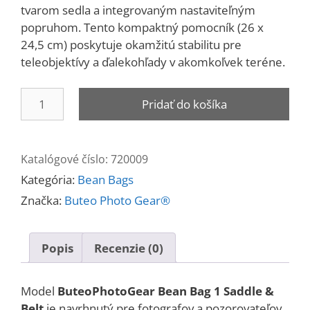
tvarom sedla a integrovaným nastaviteľným
popruhom.
Tento kompaktný pomocník (26 x
24,5 cm) poskytuje okamžitú stabilitu pre
teleobjektívy a ďalekohľady v akomkoľvek teréne.
množstvo
Pridať do košíka
ButeoPhotoGear
Bean
Bag
Katalógové číslo:
720009
1
Kategória:
Bean Bags
Saddle
&
Značka:
Buteo Photo Gear®
Belt
Popis
Recenzie (0)
Model
ButeoPhotoGear
Bean Bag 1 Saddle &
Belt
je navrhnutý pre fotografov a pozorovateľov