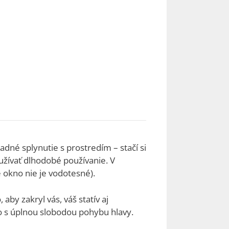
dné splynutie s prostredím – stačí si
užívať dlhodobé používanie. V
 okno nie je vodotesné).
aby zakryl vás, váš statív aj
no s úplnou slobodou pohybu hlavy.