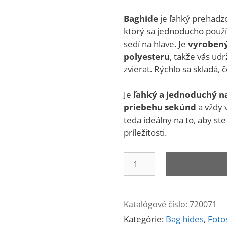
Baghide
je ľahký prehadzov
ktorý sa jednoducho použí
sedí na hlave.
Je
vyroben
polyesteru
, takže vás ud
zvierat. Rýchlo sa skladá, 
Je
ľahký a jednoduchý n
priebehu sekúnd
a vždy 
teda ideálny na to, aby ste
príležitosti.
množstvo
Bag
Hide
Reed
Katalógové číslo:
720071
Kategórie:
Bag hides
,
Foto