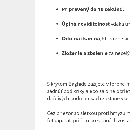
Pripravený do 10 sekúnd.
Úplná neviditeľnosť
vďaka tm
Odolná tkanina
, ktorá znes
Zloženie a zbalenie
za necelý
S krytom Baghide zažijete v teréne m
sadnúť pod kríky alebo sa o ne oprie
daždivých podmienkach zostane vše
Cez priezor so sieťkou proti hmyzu môž
fotoaparát, pričom po stranách zostá