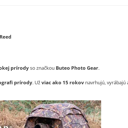
 Reed
kej prírody
so značkou
Buteo Photo Gear
.
ografi prírody
. Už
viac ako 15 rokov
navrhujú, vyrábajú 