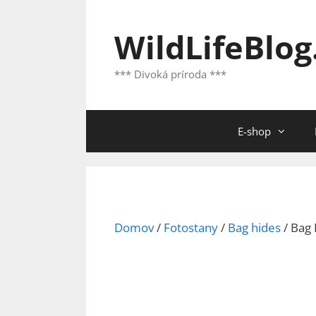
Preskočiť
na
WildLifeBlog
obsah
*** Divoká príroda ***
E-shop
Domov
/
Fotostany
/
Bag hides
/ Bag