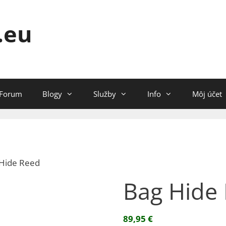
.eu
Forum
Blogy
Služby
Info
Môj účet
 Hide Reed
Bag Hide
89,95
€