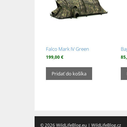
Falco Mark IV Green
Ba
199,00
€
85
Pridať do košíka
© 2026
WildLifeBlog.eu
|
WildLifeBlog.cz