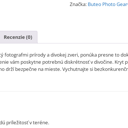
Značka:
Buteo Photo Gea
Recenzie (0)
utý fotografmi prírody a divokej zveri, ponúka presne to d
nie vám poskytne potrebnú diskrétnosť v divočine. Kryt p
á ho drží bezpečne na mieste. Vychutnajte si bezkonkurenčn
ú príležitosť v teréne.