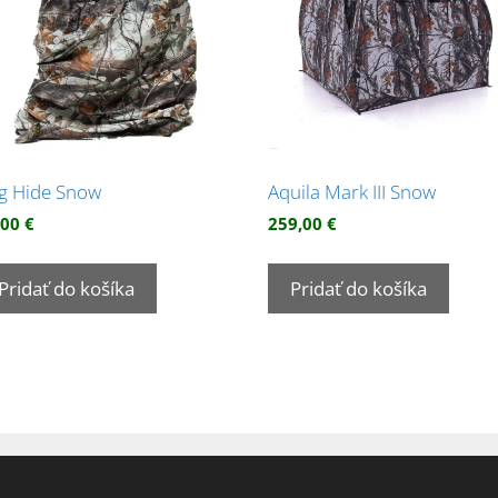
g Hide Snow
Aquila Mark III Snow
,00
€
259,00
€
Pridať do košíka
Pridať do košíka