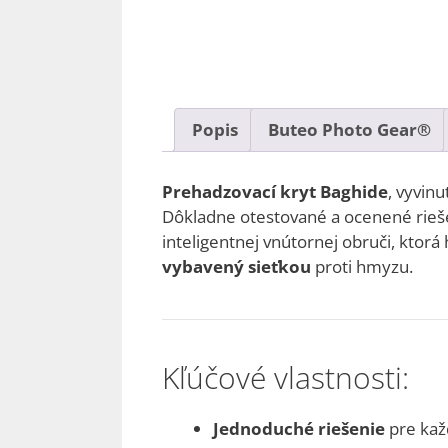
Popis
Buteo Photo Gear®
Prehadzovací kryt Baghide
, vyvin
Dôkladne otestované a ocenené rieše
inteligentnej vnútornej obruči, ktor
vybavený sieťkou
proti hmyzu.
Kľúčové vlastnosti:
Jednoduché riešenie
pre každ