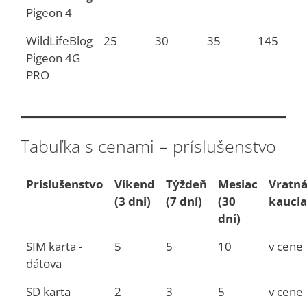
Pigeon 4
WildLifeBlog
25
30
35
145
Pigeon 4G
PRO
Tabuľka s cenami – príslušenstvo
Príslušenstvo
Víkend
Týždeň
Mesiac
Vratn
(3 dni)
(7 dní)
(30
kaucia
dní)
SIM karta -
5
5
10
v cene
dátova
SD karta
2
3
5
v cene