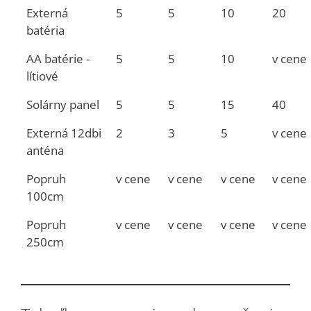
Externá
5
5
10
20
batéria
AA batérie -
5
5
10
v cene
lítiové
Solárny panel
5
5
15
40
Externá 12dbi
2
3
5
v cene
anténa
Popruh
v cene
v cene
v cene
v cene
100cm
Popruh
v cene
v cene
v cene
v cene
250cm