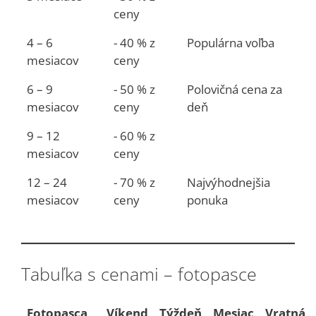
ceny
4 – 6
- 40 % z
Populárna voľba
mesiacov
ceny
6 – 9
- 50 % z
Polovičná cena za
mesiacov
ceny
deň
9 – 12
- 60 % z
mesiacov
ceny
12 – 24
- 70 % z
Najvýhodnejšia
mesiacov
ceny
ponuka
Tabuľka s cenami – fotopasce
Fotopasca
Víkend
Týždeň
Mesiac
Vratná