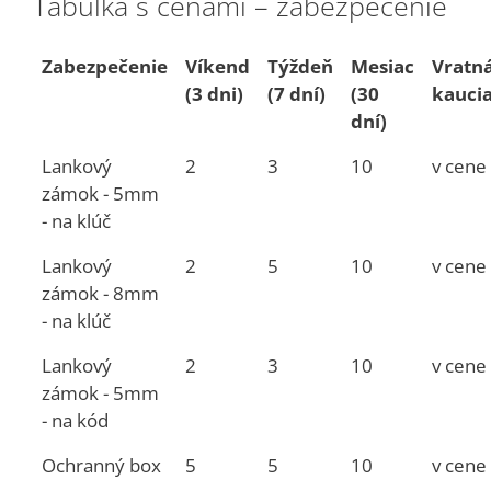
Tabuľka s cenami – zabezpečenie
Zabezpečenie
Víkend
Týždeň
Mesiac
Vratn
(3 dni)
(7 dní)
(30
kauci
dní)
Lankový
2
3
10
v cene
zámok - 5mm
- na klúč
Lankový
2
5
10
v cene
zámok - 8mm
- na klúč
Lankový
2
3
10
v cene
zámok - 5mm
- na kód
Ochranný box
5
5
10
v cene