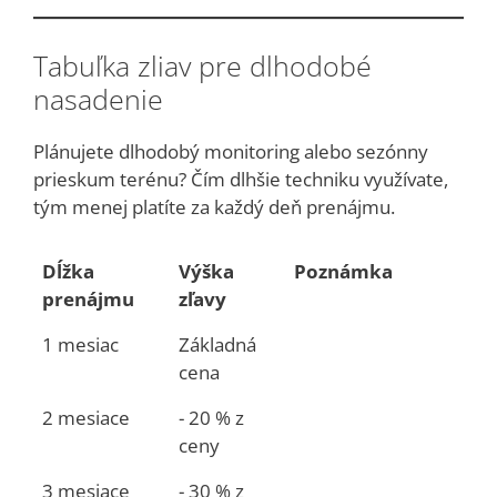
Tabuľka zliav pre dlhodobé
nasadenie
Plánujete dlhodobý monitoring alebo sezónny
prieskum terénu? Čím dlhšie techniku využívate,
tým menej platíte za každý deň prenájmu.
Dĺžka
Výška
Poznámka
prenájmu
zľavy
1 mesiac
Základná
cena
2 mesiace
- 20 % z
ceny
3 mesiace
- 30 % z