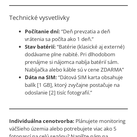
Technické vysvetlivky
Počítanie dní:
“Deň prevzatia a deň
vrátenia sa počíta ako 1 deň.”
Stav batérií:
“Batérie (klasické aj externé)
dodávame plne nabité. Pri dlhodobom
prenájme si nájomca nabíja batérií sám.
Nabíjačka alebo káble sú v cene ZDARMA”
Dáta na SIM:
“Dátová SIM karta obsahuje
balík [1 GB], ktorý zvyčajne postačuje na
odoslanie [2] tisíc fotografií.”
Individuálna cenotvorba:
Plánujete monitoring
väčšieho územia alebo potrebujete viac ako 5
fotopascí na celú sezónu? Napíšte nám na