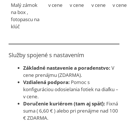
Malý zámok
v cene
v cene
v cene
v cene
na box ,
fotopascu na
klúč
Služby spojené s nastavením
Základné nastavenie a poradenstvo:
V
cene prenájmu (ZDARMA).
Vzdialená podpora:
Pomoc s
konfiguráciou odosielania fotiek na diaľku –
v cene.
Doručenie kuriérom (tam aj späť):
Fixná
suma ( 6,60 € ) alebo pri prenájme nad 100
€ ZDARMA.