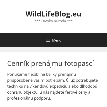
Preskočiť
na
WildLifeBlog.eu
obsah
*** Divoká príroda ***
Menu
Cenník prenájmu fotopascí
Ponúkame flexibilné balíky prenájmu
prispôsobené vašim potrebám. Či už potrebujete
techniku na víkendovú expedíciu alebo dlhodobú
ochranu objektu, u nás nájdete férové ceny a
profesionálnu podporu.