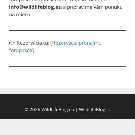
info@wildlifeblog.eu
a pripravíme vám ponuku
na mieru.
👉 Rezervácia tu: [
Rezervácia prenájmu
fotopasce
]
© 2026
WildLifeBlog.eu
|
WildLifeBlog.cz