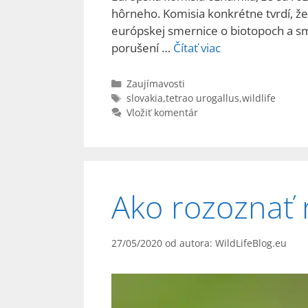
hôrneho. Komisia konkrétne tvrdí, že
európskej smernice o biotopoch a sm
porušení …
Čítať viac
Kategórie
Zaujímavosti
Značky
slovakia
,
tetrao urogallus
,
wildlife
Vložiť komentár
Ako rozoznať 
27/05/2020
od autora:
WildLifeBlog.eu