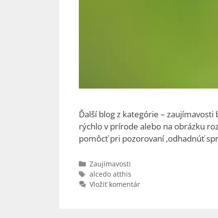
Ďalší blog z kategórie – zaujímavost
rýchlo v prírode alebo na obrázku r
pomôcť pri pozorovaní ,odhadnúť sprá
Kategórie
Zaujímavosti
Značky
alcedo atthis
Vložiť komentár