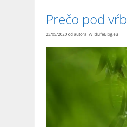
Prečo pod vŕb
23/05/2020
od autora:
WildLifeBlog.eu