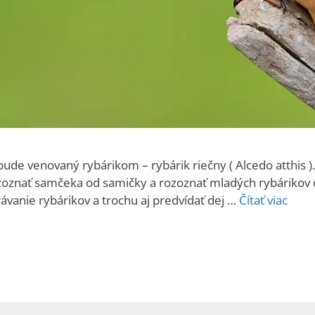
i bude venovaný rybárikom – rybárik riečny ( Alcedo atthi
ozoznať samčeka od samičky a rozoznať mladých rybárikov 
vanie rybárikov a trochu aj predvídať dej …
Čítať viac