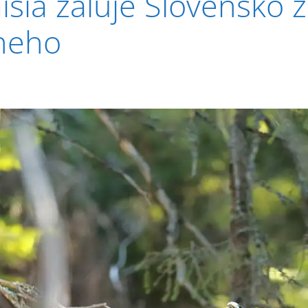
sia žaluje Slovensko 
neho