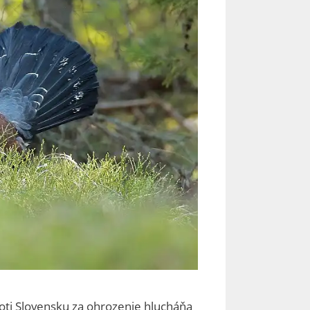
oti Slovensku za ohrozenie hlucháňa