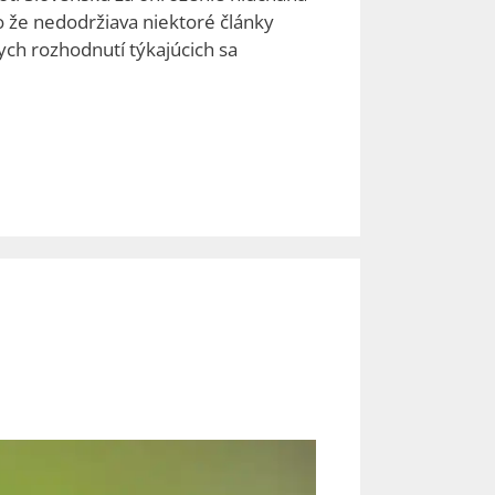
bo že nedodržiava niektoré články
ch rozhodnutí týkajúcich sa