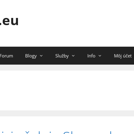
.eu
Forum
Blogy
Služby
Info
Môj účet