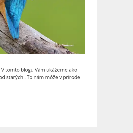
s ). V tomto blogu Vám ukážeme ako
od starých . To nám môže v prírode