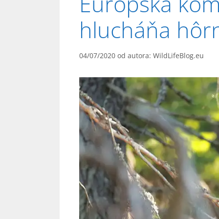
Európska komi
hlucháňa hôr
04/07/2020
od autora:
WildLifeBlog.eu