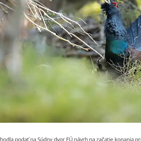
zhodla podať na Súdny dvor EÚ návrh na začatie konania pr