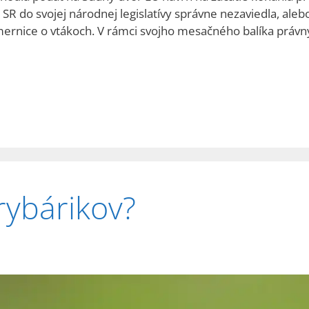
 SR do svojej národnej legislatívy správne nezaviedla, ale
ernice o vtákoch. V rámci svojho mesačného balíka právny
rybárikov?