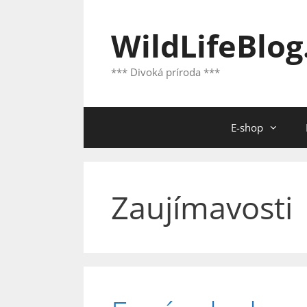
Preskočiť
na
WildLifeBlog
obsah
*** Divoká príroda ***
E-shop
Zaujímavosti