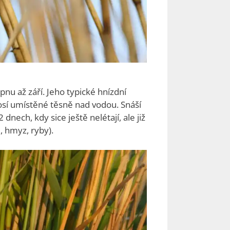
pnu až září. Jeho typické hnízdní
kosí umístěné těsně nad vodou. Snáší
dnech, kdy sice ještě nelétají, ale již
, hmyz, ryby).