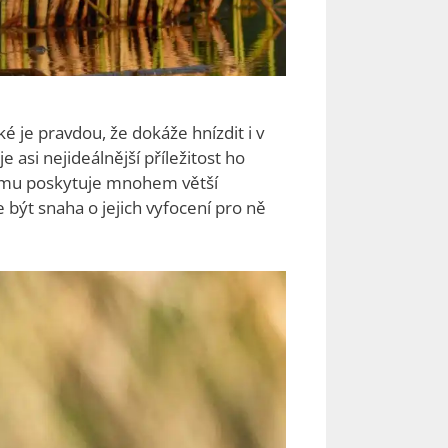
é je pravdou, že dokáže hnízdit i v
e asi nejideálnější příležitost ho
alému poskytuje mnohem větší
e být snaha o jejich vyfocení pro ně