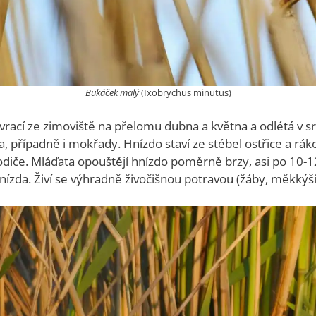
Bukáček malý
(Ixobrychus minutus)
vrací ze zimoviště na přelomu dubna a května a odlétá v sr
a, případně i mokřady. Hnízdo staví ze stébel ostřice a rá
rodiče. Mláďata opouštějí hnízdo poměrně brzy, asi po 10-12 
hnízda. Živí se výhradně živočišnou potravou (žáby, měkkýši