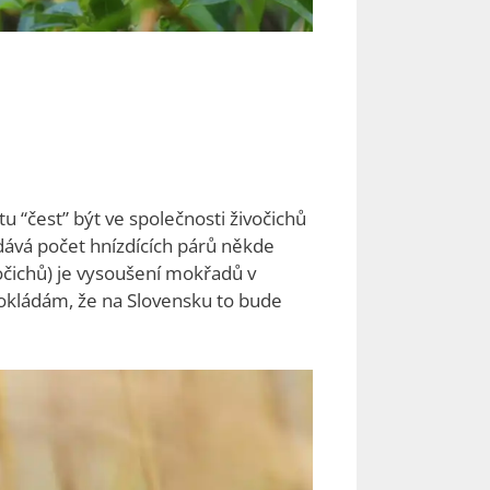
u “čest” být ve společnosti živočichů
udává počet hnízdících párů někde
očichů) je vysoušení mokřadů v
dpokládám, že na Slovensku to bude