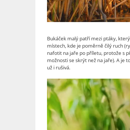
Bukáček malý patří mezi ptáky, kterým
místech, kde je poměrně čilý ruch (rybá
nafotit na jaře po příletu, protože
možnosti se skrýt než na jaře). A je 
už i rušivá.