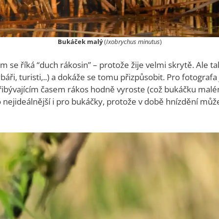
Bukáček malý
(
Ixobrychus minutus
)
 se říká “duch rákosin” – protože žije velmi skrytě. Ale tak
ři, turisti,..) a dokáže se tomu přizpůsobit. Pro fotografa j
 s přibývajícím časem rákos hodně vyroste (což bukáčku m
to nejideálnější i pro bukáčky, protože v době hnízdění můž