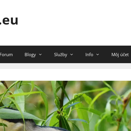
.eu
Forum
Blogy
Služby
Info
Môj účet