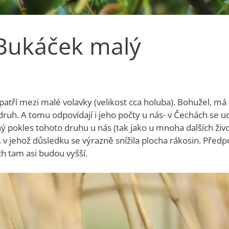
 Bukáček malý
tří mezi malé volavky (velikost cca holuba). Bohužel, má t
 druh. A tomu odpovídají i jeho počty u nás- v Čechách se 
pokles tohoto druhu u nás (tak jako u mnoha dalších živ
b, v jehož důsledku se výrazně snížila plocha rákosin. Pře
h tam asi budou vyšší.