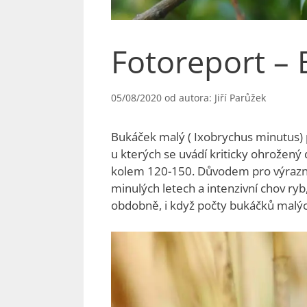
Fotoreport –
05/08/2020
od autora:
Jiří Parůžek
Bukáček malý ( Ixobrychus minutus) pa
u kterých se uvádí kriticky ohrožený
kolem 120-150. Důvodem pro výrazný 
minulých letech a intenzivní chov ry
obdobně, i když počty bukáčků malýc