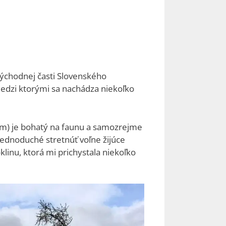
východnej časti Slovenského
edzi ktorými sa nachádza niekoľko
0km) je bohatý na faunu a samozrejme
 jednoduché stretnúť voľne žijúce
linu, ktorá mi prichystala niekoľko