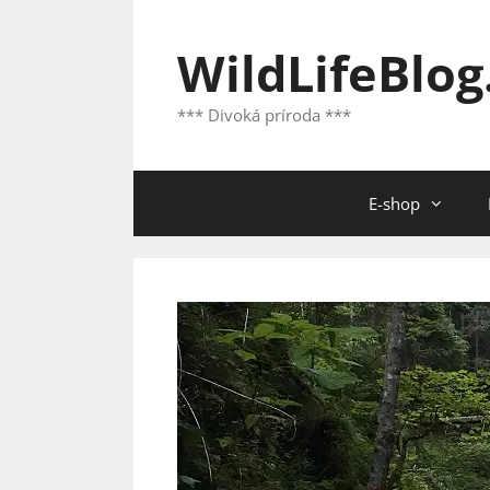
Preskočiť
na
WildLifeBlog
obsah
*** Divoká príroda ***
E-shop