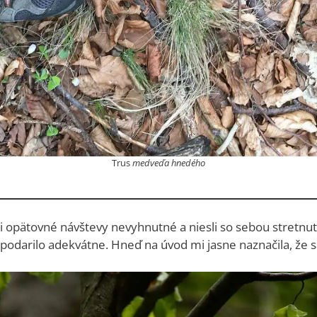
Trus
medveďa hnedého
i opätovné návštevy nevyhnutné a niesli so sebou stretnut
epodarilo adekvátne. Hneď na úvod mi jasne naznačila, že