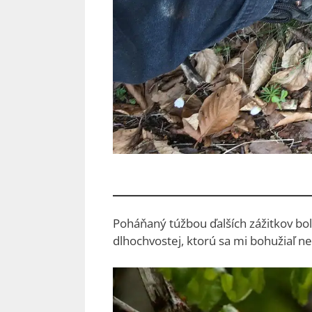
Poháňaný túžbou ďalších zážitkov bol
dlhochvostej, ktorú sa mi bohužiaľ n