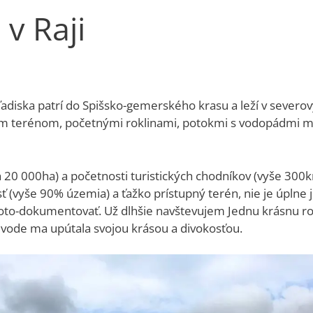
 v Raji
adiska patrí do Spišsko-gemerského krasu a leží v severo
itým terénom, početnými roklinami, potokmi s vodopádmi m
h 20 000ha) a početnosti turistických chodníkov (vyše 30
sť (vyše 90% územia) a ťažko prístupný terén, nie je úplne
 foto-dokumentovať. Už dlhšie navštevujem Jednu krásnu rok
vode ma upútala svojou krásou a divokosťou.