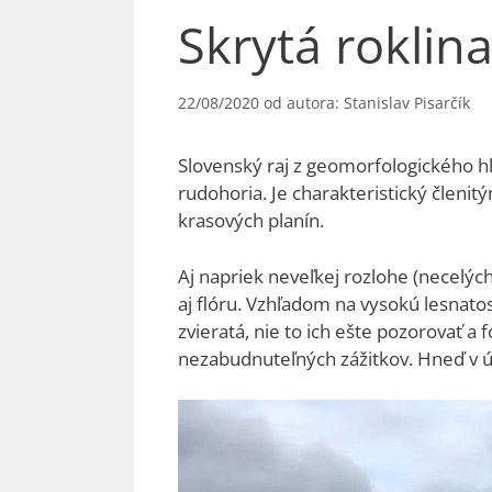
Skrytá roklina
22/08/2020
od autora:
Stanislav Pisarčík
Slovenský raj z geomorfologického hľ
rudohoria. Je charakteristický člen
krasových planín.
Aj napriek neveľkej rozlohe (necelýc
aj flóru. Vzhľadom na vysokú lesnato
zvieratá, nie to ich ešte pozorovať a
nezabudnuteľných zážitkov. Hneď v ú