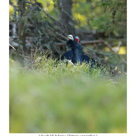
Hlucháň hôrny (
Tetrao urogallus
)