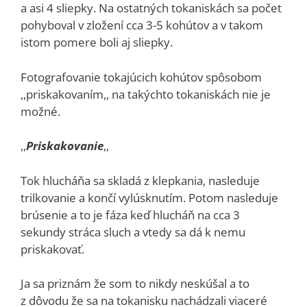
a asi 4 sliepky. Na ostatných tokaniskách sa počet
pohyboval v zložení cca 3-5 kohútov a v takom
istom pomere boli aj sliepky.
Fotografovanie tokajúcich kohútov spôsobom
,,priskakovaním,, na takýchto tokaniskách nie je
možné.
,,
Priskakovanie
,,
Tok hlucháňa sa skladá z klepkania, nasleduje
trilkovanie a končí vylúsknutím. Potom nasleduje
brúsenie a to je fáza keď hlucháň na cca 3
sekundy stráca sluch a vtedy sa dá k nemu
priskakovať.
Ja sa priznám že som to nikdy neskúšal a to
z dôvodu že sa na tokanisku nachádzali viaceré