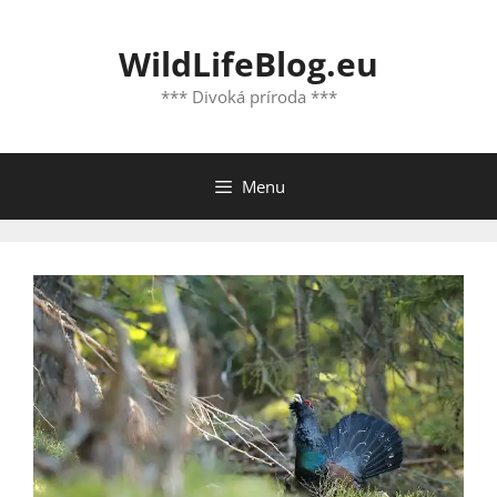
Preskočiť
na
WildLifeBlog.eu
obsah
*** Divoká príroda ***
Menu