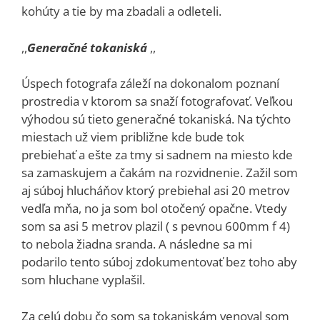
kohúty a tie by ma zbadali a odleteli.
,,
Generačné tokaniská
,,
Úspech fotografa záleží na dokonalom poznaní
prostredia v ktorom sa snaží fotografovať. Veľkou
výhodou sú tieto generačné tokaniská. Na týchto
miestach už viem približne kde bude tok
prebiehať a ešte za tmy si sadnem na miesto kde
sa zamaskujem a čakám na rozvidnenie. Zažil som
aj súboj hlucháňov ktorý prebiehal asi 20 metrov
vedľa mňa, no ja som bol otočený opačne. Vtedy
som sa asi 5 metrov plazil ( s pevnou 600mm f 4)
to nebola žiadna sranda. A následne sa mi
podarilo tento súboj zdokumentovať bez toho aby
som hluchane vyplašil.
Za celú dobu čo som sa tokaniskám venoval som