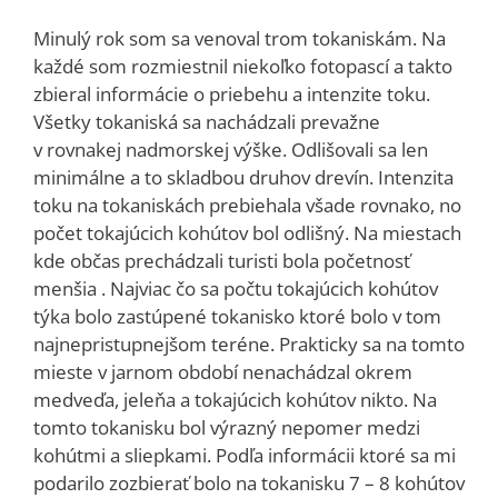
Minulý rok som sa venoval trom tokaniskám. Na
každé som rozmiestnil niekoľko fotopascí a takto
zbieral informácie o priebehu a intenzite toku.
Všetky tokaniská sa nachádzali prevažne
v rovnakej nadmorskej výške. Odlišovali sa len
minimálne a to skladbou druhov drevín. Intenzita
toku na tokaniskách prebiehala všade rovnako, no
počet tokajúcich kohútov bol odlišný. Na miestach
kde občas prechádzali turisti bola početnosť
menšia . Najviac čo sa počtu tokajúcich kohútov
týka bolo zastúpené tokanisko ktoré bolo v tom
najnepristupnejšom teréne. Prakticky sa na tomto
mieste v jarnom období nenachádzal okrem
medveďa, jeleňa a tokajúcich kohútov nikto. Na
tomto tokanisku bol výrazný nepomer medzi
kohútmi a sliepkami. Podľa informácii ktoré sa mi
podarilo zozbierať bolo na tokanisku 7 – 8 kohútov