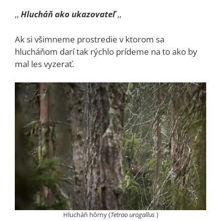
,,
Hlucháň ako ukazovateľ
,,
Ak si všimneme prostredie v ktorom sa
hlucháňom darí tak rýchlo prídeme na to ako by
mal les vyzerať.
Hlucháň hôrny (
Tetrao urogallus
)