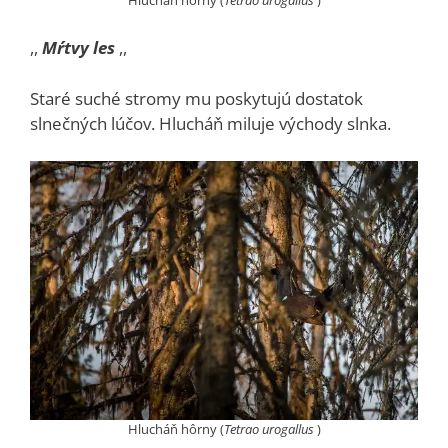
,,
Mŕtvy les
,,
Staré suché stromy mu poskytujú dostatok
slnečných lúčov. Hlucháň miluje východy slnka.
Hlucháň hôrny (
Tetrao urogallus
)