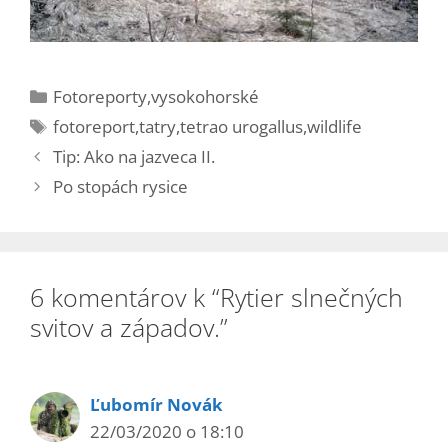
Kategórie
Fotoreporty
,
vysokohorské
Značky
fotoreport
,
tatry
,
tetrao urogallus
,
wildlife
Tip: Ako na jazveca II.
Po stopách rysice
6 komentárov k “Rytier slnečných
svitov a západov.”
Ľubomír Novák
22/03/2020 o 18:10