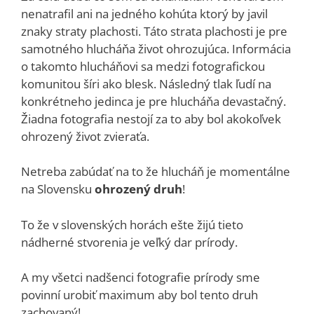
nenatrafil ani na jedného kohúta ktorý by javil
znaky straty plachosti. Táto strata plachosti je pre
samotného hlucháňa život ohrozujúca. Informácia
o takomto hlucháňovi sa medzi fotografickou
komunitou šíri ako blesk. Následný tlak ľudí na
konkrétneho jedinca je pre hlucháňa devastačný.
Žiadna fotografia nestojí za to aby bol akokoľvek
ohrozený život zvieraťa.
Netreba zabúdať na to že hlucháň je momentálne
na Slovensku
ohrozený druh
!
To že v slovenských horách ešte žijú tieto
nádherné stvorenia je veľký dar prírody.
A my všetci nadšenci fotografie prírody sme
povinní urobiť maximum aby bol tento druh
zachovaný!