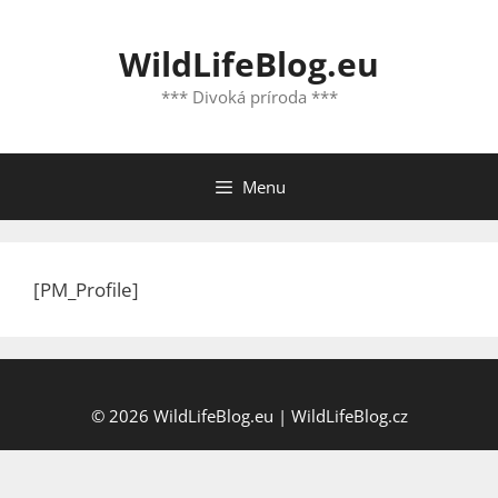
Preskočiť
na
WildLifeBlog.eu
obsah
*** Divoká príroda ***
Menu
[PM_Profile]
© 2026
WildLifeBlog.eu
|
WildLifeBlog.cz