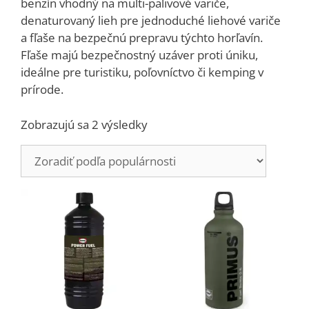
benzín vhodný na multi-palivové variče,
denaturovaný lieh pre jednoduché liehové variče
a fľaše na bezpečnú prepravu týchto horľavín.
Fľaše majú bezpečnostný uzáver proti úniku,
ideálne pre turistiku, poľovníctvo či kemping v
prírode.
Zoradené
Zobrazujú sa 2 výsledky
podľa
popularity