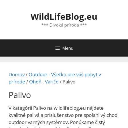
Preskočiť
na
WildLifeBlog.eu
obsah
*** Divoká príroda ***
Menu
Domov
/
Outdoor - Všetko pre váš pobyt v
prírode
/
Oheň , Variče
/ Palivo
Palivo
V kategórii Palivo na wildlifeblog.eu nájdete
kvalitné palivá a príslušenstvo pre spoľahlivý chod
outdoor varných systémov. Ponúkame čistý