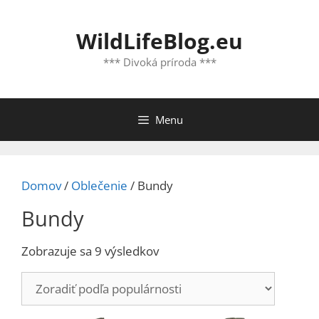
Preskočiť
na
WildLifeBlog.eu
obsah
*** Divoká príroda ***
Menu
Domov
/
Oblečenie
/ Bundy
Bundy
Zoradené
Zobrazuje sa 9 výsledkov
podľa
popularity