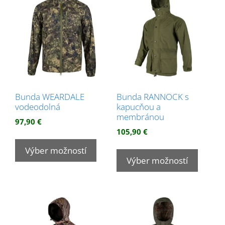
môžete
si
vybrať
môžet
na
vybrať
stránke
na
produktu.
stránk
produk
Bunda WEARDALE
Bunda RANNOCK s
vodeodolná
kapucňou a
membránou
97,90
€
105,90
€
Tento
Tento
produkt
Výber možností
produk
Výber možností
má
má
viacero
viacer
variantov.
variant
Možnosti
Možnos
si
si
môžete