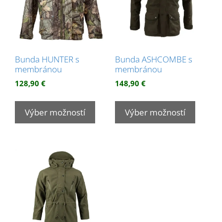
na
na
stránke
stránk
produktu.
produk
Bunda HUNTER s
Bunda ASHCOMBE s
membránou
membránou
128,90
€
148,90
€
Tento
Tento
produkt
produk
Výber možností
Výber možností
má
má
viacero
viacer
variantov.
variant
Možnosti
Možnos
si
si
môžete
môžet
vybrať
vybrať
na
na